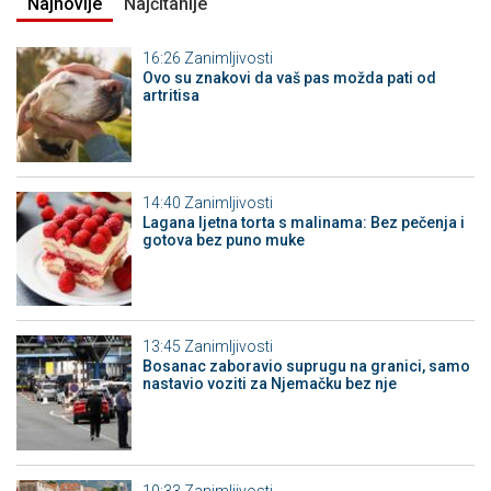
Najnovije
Najčitanije
16:26
Zanimljivosti
Ovo su znakovi da vaš pas možda pati od
artritisa
14:40
Zanimljivosti
Lagana ljetna torta s malinama: Bez pečenja i
gotova bez puno muke
13:45
Zanimljivosti
Bosanac zaboravio suprugu na granici, samo
nastavio voziti za Njemačku bez nje
10:33
Zanimljivosti