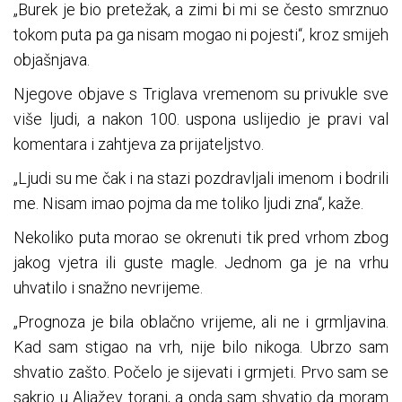
„Burek je bio pretežak, a zimi bi mi se često smrznuo
tokom puta pa ga nisam mogao ni pojesti“, kroz smijeh
objašnjava.
Njegove objave s Triglava vremenom su privukle sve
više ljudi, a nakon 100. uspona uslijedio je pravi val
komentara i zahtjeva za prijateljstvo.
„Ljudi su me čak i na stazi pozdravljali imenom i bodrili
me. Nisam imao pojma da me toliko ljudi zna“, kaže.
Nekoliko puta morao se okrenuti tik pred vrhom zbog
jakog vjetra ili guste magle. Jednom ga je na vrhu
uhvatilo i snažno nevrijeme.
„Prognoza je bila oblačno vrijeme, ali ne i grmljavina.
Kad sam stigao na vrh, nije bilo nikoga. Ubrzo sam
shvatio zašto. Počelo je sijevati i grmjeti. Prvo sam se
sakrio u Aljažev toranj, a onda sam shvatio da moram