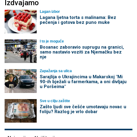
Izdvajamo
Lagan izbor
Lagana ljetna torta s malinama: Bez
pečenja i gotova bez puno muke
I to je moguće
Bosanac zaboravio suprugu na granici,
samo nastavio voziti za Njemačku bez
nje
Zapažanja sa ulica
Sarajlija o Ukrajincima u Makarskoj "Mi
90-ih bježali u farmerkama, a oni divljaju
u Poršeima"
Sve u cilju zaštite
Zašto ljudi sve češće umotavaju novac u
foliju? Razlog je vrlo dobar