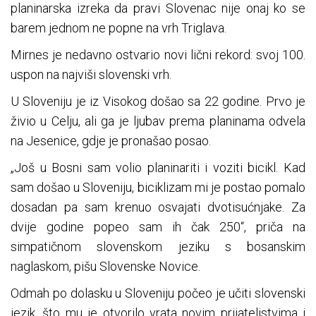
planinarska izreka da pravi Slovenac nije onaj ko se
barem jednom ne popne na vrh Triglava.
Mirnes je nedavno ostvario novi lični rekord: svoj 100.
uspon na najviši slovenski vrh.
U Sloveniju je iz Visokog došao sa 22 godine. Prvo je
živio u Celju, ali ga je ljubav prema planinama odvela
na Jesenice, gdje je pronašao posao.
„Još u Bosni sam volio planinariti i voziti bicikl. Kad
sam došao u Sloveniju, biciklizam mi je postao pomalo
dosadan pa sam krenuo osvajati dvotisućnjake. Za
dvije godine popeo sam ih čak 250“, priča na
simpatičnom slovenskom jeziku s bosanskim
naglaskom, pišu Slovenske Novice.
Odmah po dolasku u Sloveniju počeo je učiti slovenski
jezik, što mu je otvorilo vrata novim prijateljstvima i