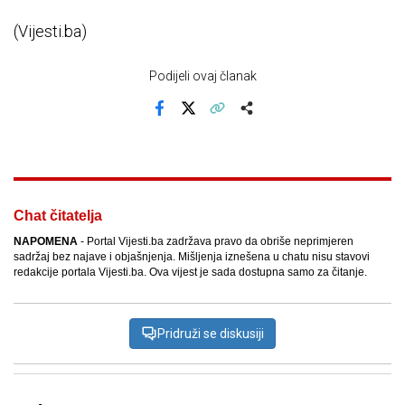
(Vijesti.ba)
Podijeli ovaj članak
Facebook
X
Kopiraj link
Više
Chat čitatelja
NAPOMENA
- Portal Vijesti.ba zadržava pravo da obriše neprimjeren
sadržaj bez najave i objašnjenja. Mišljenja iznešena u chatu nisu stavovi
redakcije portala Vijesti.ba. Ova vijest je sada dostupna samo za čitanje.
Pridruži se diskusiji