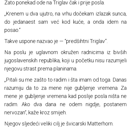
Zato ponekad ode na Triglav čak i prije posla.
„Krenem u dva ujutro, na vrhu dočekam izlazak sunca,
do jedanaest sam već kod kuće, a onda idem na
posao.“
Takve uspone nazvao je — “predšihtni Triglav”.
Na poslu je uglavnom okružen radnicima iz bivših
jugoslavenskih republika, koji u početku nisu razumjeli
njegovu strast prema planinama.
„Pitali su me zašto to radim i šta imam od toga. Danas
razumiju da to za mene nije gubljenje vremena. Za
mene je gubljenje vremena kad poslije posla ništa ne
radim. Ako dva dana ne odem nigdje, postanem
nervozan“, kaže kroz smijeh.
Njegov sljedeći veliki cilj je švicarski Matterhorn.