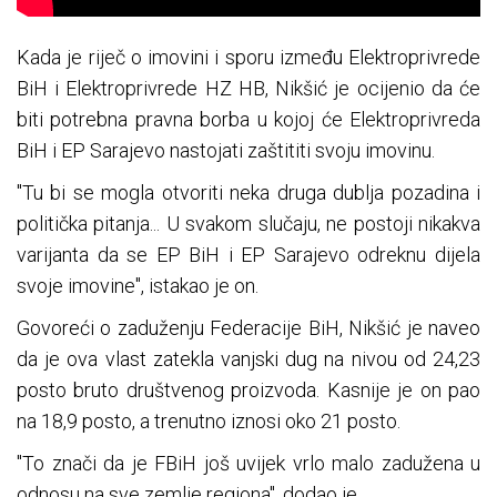
Kada je riječ o imovini i sporu između Elektroprivrede
BiH i Elektroprivrede HZ HB, Nikšić je ocijenio da će
biti potrebna pravna borba u kojoj će Elektroprivreda
BiH i EP Sarajevo nastojati zaštititi svoju imovinu.
"Tu bi se mogla otvoriti neka druga dublja pozadina i
politička pitanja... U svakom slučaju, ne postoji nikakva
varijanta da se EP BiH i EP Sarajevo odreknu dijela
svoje imovine", istakao je on.
Govoreći o zaduženju Federacije BiH, Nikšić je naveo
da je ova vlast zatekla vanjski dug na nivou od 24,23
posto bruto društvenog proizvoda. Kasnije je on pao
na 18,9 posto, a trenutno iznosi oko 21 posto.
"To znači da je FBiH još uvijek vrlo malo zadužena u
odnosu na sve zemlje regiona", dodao je.