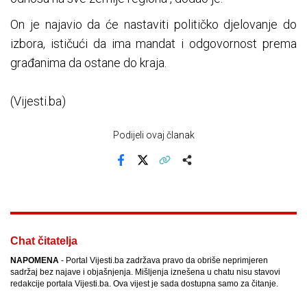
On je najavio da će nastaviti političko djelovanje do
izbora, ističući da ima mandat i odgovornost prema
građanima da ostane do kraja.
(Vijesti.ba)
Podijeli ovaj članak
Facebook
X
Kopiraj link
Više
Chat čitatelja
NAPOMENA
- Portal Vijesti.ba zadržava pravo da obriše neprimjeren
sadržaj bez najave i objašnjenja. Mišljenja iznešena u chatu nisu stavovi
redakcije portala Vijesti.ba. Ova vijest je sada dostupna samo za čitanje.