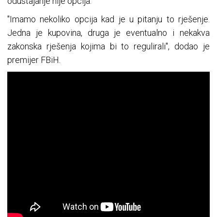
odustajanje nije opcija.
"Imamo nekoliko opcija kad je u pitanju to rješenje.
Jedna je kupovina, druga je eventualno i nekakva
zakonska rješenja kojima bi to regulirali", dodao je
premijer FBiH.