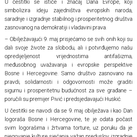
U čestitki se ističe i značaj Dana Evrope, koji
simbolizira ideju zajedništva evropskih naroda,
saradnje i izgradnje stabilnog i prosperitetnog društva
zasnovanog na demokratiji i vladavini prava.
– Obilježavajući 9. maj prisjećamo se svih onih koji su
dali svoje živote za slobodu, ali i potvrđujemo našu
opredijeljenost vrijednostima antifašizma,
međusobnog uvažavanja i evropske perspektive
Bosne i Hercegovine. Samo društvo zasnovano na
pravdi, solidarnosti i odgovornosti može graditi
sigurnu i prosperitetnu budućnost za sve građane –
poručili su premijer Pivić i predsjedavajući Huskić.
U čestitki se navodi da se 9. maj obilježava i kao Dan
logoraša Bosne i Hercegovine, te je odata počast
svim logorašima i žrtvama torture, uz poruku da je
njegovanje kulture sjećanja važan preduslov izgradnje