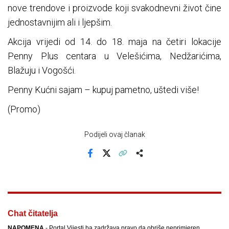
nove trendove i proizvode koji svakodnevni život čine
jednostavnijim ali i ljepšim.
Akcija vrijedi od 14. do 18. maja na četiri lokacije
Penny Plus centara u Velešićima, Nedžarićima,
Blažuju i Vogošći.
Penny Kućni sajam – kupuj pametno, uštedi više!
(Promo)
Podijeli ovaj članak
Facebook
X
Kopiraj link
Više
Chat čitatelja
NAPOMENA
- Portal Vijesti.ba zadržava pravo da obriše neprimjeren