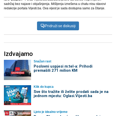
sadržaj bez najave i objašnjenja. Mišljenja iznešena u chatu nisu stavovi
redakcije portala Vijesti.ba. Ova vijest je sada dostupna samo za čitanje.
Pridruži se diskusiji
Izdvajamo
Snažan rast
Poslovni uspjesi m:tel-a: Prihodi
premašili 271 milion KM
Klik do kupca
Sve što tražite ili želite prodati sada je na
jednom mjestu: Oglasi.Vijesti.ba
Ljeto je idealno vrijeme