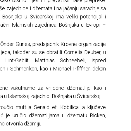
kako bismo riješili i prevazišli naše prepreke.
aše zajednice i džemata i na jačanju saradnje sa
 Bošnjaka u Švicarskoj ima veliki potencijal i
ačih Islamskih zajednica Bošnjaka u Evropi –
i Önder Günes, predsjednik Krovne organizacije
ega, također su se obratili Cornelia Deuber, u
 Lint-Gebiit, Matthias Schneebeli, ispred
ch i Schmerikon, kao i Michael Pfiffner, dekan
ene vakufname za vrijedne džematlije, kao i
u Islamskoj zajednici Bošnjaka u Švicarskoj.
učio muftija Senaid ef. Kobilica, a ključeve
ić je uručio džematlijama u džematu Ricken,
no otvorila džamiju.