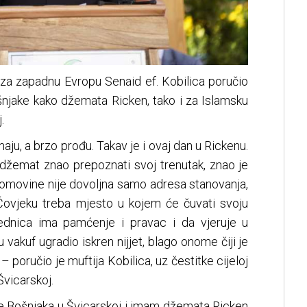
a za zapadnu Evropu Senaid ef. Kobilica poručio
ošnjake kako džemata Ricken, tako i za Islamsku
.
aju, a brzo prođu. Takav je i ovaj dan u Rickenu.
 džemat znao prepoznati svoj trenutak, znao je
 domovine nije dovoljna samo adresa stanovanja,
 Čovjeku treba mjesto u kojem će čuvati svoju
ednica ima pamćenje i pravac i da vjeruje u
vakuf ugradio iskren nijjet, blago onome čiji je
i – poručio je muftija Kobilica, uz čestitke cijeloj
Švicarskoj.
e Bošnjaka u Švicarskoj i imam džemata Ricken