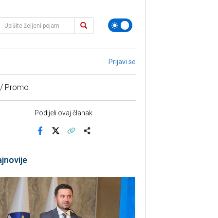
Prijavi se
 / Promo
Podijeli ovaj članak
Facebook
X
Kopiraj link
Više
jnovije