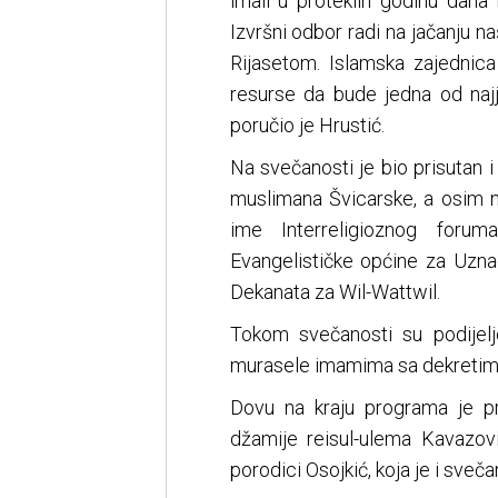
imali u proteklih godinu dana 
Izvršni odbor radi na jačanju n
Rijasetom. Islamska zajednica
resurse da bude jedna od najj
poručio je Hrustić.
Na svečanosti je bio prisutan 
muslimana Švicarske, a osim nj
ime Interreligioznog foruma
Evangelističke općine za Uzna
Dekanata za Wil-Wattwil.
Tokom svečanosti su podijelj
murasele imamima sa dekretima 
Dovu na kraju programa je pro
džamije reisul-ulema Kavazov
porodici Osojkić, koja je i sveča