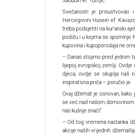
Sadudin ef. Tutnjić.
Svečanosti je prisustvovao i
Hercegovini Husein ef. Kavazov
treba podsjetiti na kur'anski a
podižu i u kojima se spominje N
kupovina i kupoporodaja ne ome
– Danas stojimo pred jednim ta
lijepoj evropskoj zemlji. Ovdje
djeca, ovdje se okuplja naš n
inspirativna priča – poručio je.
Ovaj džemat je osnovan, kako j
se već nad našom domovinom sak
nas kušnje snaći".
– Od tog vremena nastanka dže
akcije naših vrijednih džematlija