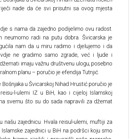
 riječi nade da će svi prisutni sa ovog mjesta
dje s nama da zajedno podijelimo ovu radost.
 neumorno radi na putu dobra. Švicarska je
gućila nam da u miru radimo i djelujemo i da
ovdje ne gradimo samo zgrade, već i ljude i
i džemati imaju važnu društvenu ulogu, posebno
alnom planu – poručio je efendija Tutnjić.
 Bošnjaka u Švicarskoj Nihad Hrustić poručio je
reisu-l-ulemi IZ u BiH, kao i cijeloj Islamskoj
j na svemu što su do sada napravili za džemat
 našu zajednicu. Hvala reisul-ulemi, muftiji za
u Islamske zajednici u BiH na podršci koju smo