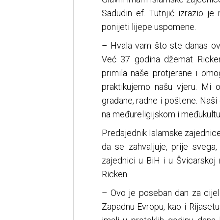
Sadudin ef. Tutnjić izrazio je
ponijeti lijepe uspomene.
– Hvala vam što ste danas ov
Već 37 godina džemat Ricken
primila naše protjerane i omo
praktikujemo našu vjeru. Mi 
građane, radne i poštene. Naš
na međureligijskom i međukultur
Predsjednik Islamske zajednice
da se zahvaljuje, prije svega, 
zajednici u BiH i u Švicarsko
Ricken.
– Ovo je poseban dan za cijelu
Zapadnu Evropu, kao i Rijaset