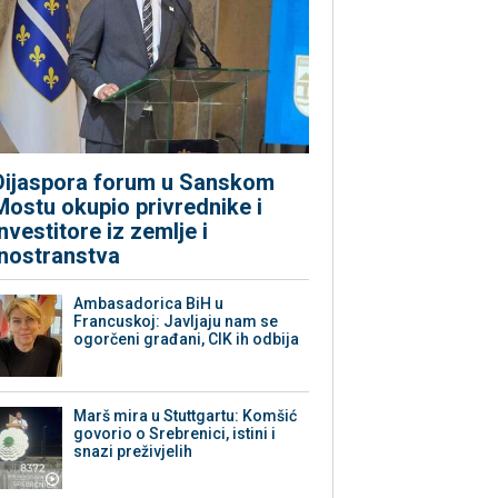
Dijaspora forum u Sanskom
Mostu okupio privrednike i
investitore iz zemlje i
inostranstva
Ambasadorica BiH u
Francuskoj: Javljaju nam se
ogorčeni građani, CIK ih odbija
Marš mira u Stuttgartu: Komšić
govorio o Srebrenici, istini i
snazi preživjelih