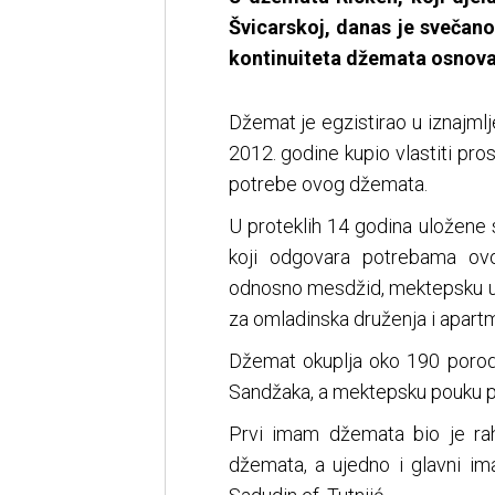
Švicarskoj, danas je svečano
kontinuiteta džemata osnova
Džemat je egzistirao u iznajmlj
2012. godine kupio vlastiti pro
potrebe ovog džemata.
U proteklih 14 godina uložene s
koji odgovara potrebama ovo
odnosno mesdžid, mektepsku uči
za omladinska druženja i apartm
Džemat okuplja oko 190 porodi
Sandžaka, a mektepsku pouku p
Prvi imam džemata bio je rah
džemata, a ujedno i glavni im