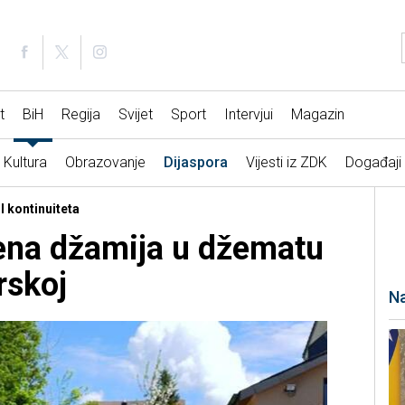
t
BiH
Regija
Svijet
Sport
Intervjui
Magazin
Kultura
Obrazovanje
Dijaspora
Vijesti iz ZDK
Događaji
l kontinuiteta
ena džamija u džematu
rskoj
Na