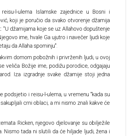
 reisu-l-ulema Islamske zajednice u Bosni i
ić, koji je poručio da svako otvorenje džamija
jet: "U džamijama koje se uz Allahovo dopuštenje
jegovo ime, hvale Ga ujutro i navečer ljudi koje
taju da Allaha spominju".
kvim domom pobožnih i privrženih ljudi, u ovoj
 se veliča Božije ime, podižu porodice, odgajaju
arod. Iza izgradnje svake džamije stoji jedna
e podsjetio i reisu-l-ulema, u vremenu "kada su
upljali crni oblaci, a mi nismo znali kakve će
mata Ricken, njegovo djelovanje su obilježile
. Nismo tada ni slutili da će hiljade ljudi, žena i