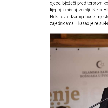
djece, bježeči pred terorom koj
lijepoj i mirnoj zemlji. Neka 
Neka ova džamija bude mjesto 
zajednicama – kazao je reisu-l-