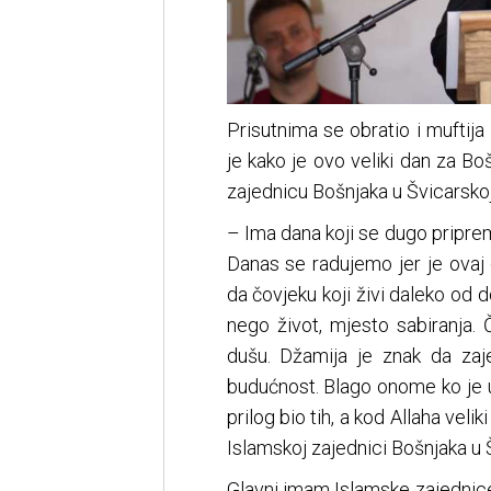
Prisutnima se obratio i muftij
je kako je ovo veliki dan za B
zajednicu Bošnjaka u Švicarskoj
– Ima dana koji se dugo priprem
Danas se radujemo jer je ovaj
da čovjeku koji živi daleko od
nego život, mjesto sabiranja.
dušu. Džamija je znak da zaj
budućnost. Blago onome ko je u 
prilog bio tih, a kod Allaha velik
Islamskoj zajednici Bošnjaka u 
Glavni imam Islamske zajednic