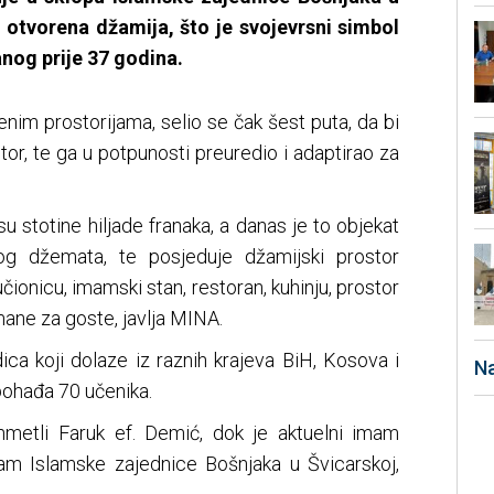
 otvorena džamija, što je svojevrsni simbol
nog prije 37 godina.
enim prostorijama, selio se čak šest puta, da bi
stor, te ga u potpunosti preuredio i adaptirao za
u stotine hiljade franaka, a danas je to objekat
g džemata, te posjeduje džamijski prostor
onicu, imamski stan, restoran, kuhinju, prostor
ane za goste, javlja MINA.
ca koji dolaze iz raznih krajeva BiH, Kosova i
Na
ohađa 70 učenika.
metli Faruk ef. Demić, dok je aktuelni imam
am Islamske zajednice Bošnjaka u Švicarskoj,