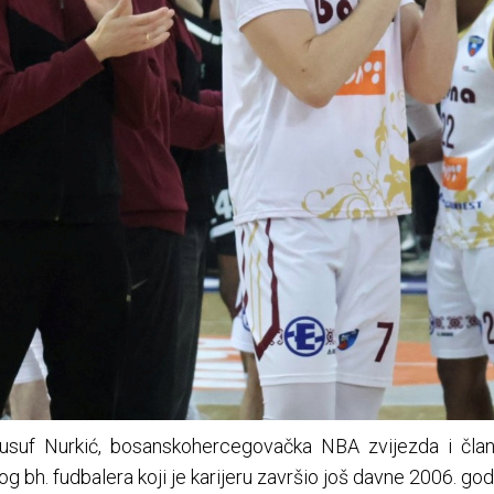
Jusuf Nurkić, bosanskohercegovačka NBA zvijezda i čla
 bh. fudbalera koji je karijeru završio još davne 2006. god