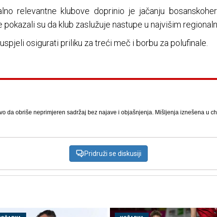
no relevantne klubove doprinio je jačanju bosanskoher
ne pokazali su da klub zaslužuje nastupe u najvišim regiona
pjeli osigurati priliku za treći meč i borbu za polufinale.
vo da obriše neprimjeren sadržaj bez najave i objašnjenja. Mišljenja iznešena u chat
Pridruži se diskusiji