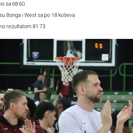
io sa 68:60.
li su Bonga i West sa po 18 koševa.
vio rezultatom 81:73.