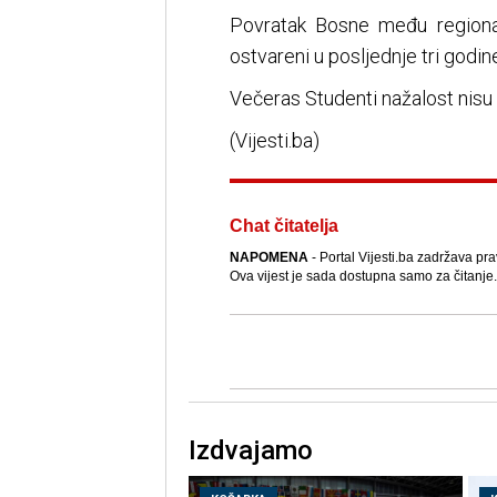
Povratak Bosne među regional
ostvareni u posljednje tri godi
Večeras Studenti nažalost nisu us
(Vijesti.ba)
Chat čitatelja
NAPOMENA
- Portal Vijesti.ba zadržava pra
Ova vijest je sada dostupna samo za čitanje.
Izdvajamo