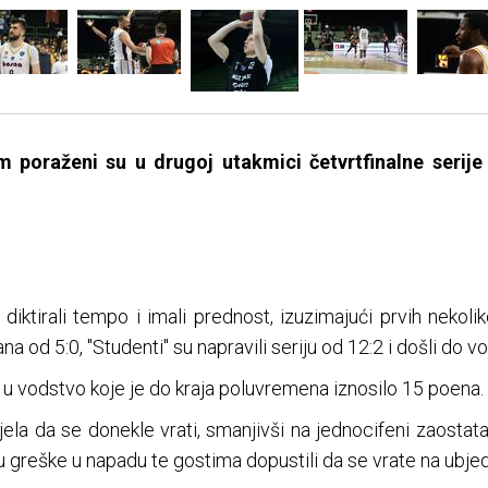
poraženi su u drugoj utakmici četvrtfinalne serije 
iktirali tempo i imali prednost, izuzimajući prvih nekoli
 od 5:0, "Studenti" su napravili seriju od 12:2 i došli do v
o u vodstvo koje je do kraja poluvremena iznosilo 15 poena.
ela da se donekle vrati, smanjivši na jednocifeni zaost
u greške u napadu te gostima dopustili da se vrate na ubjed