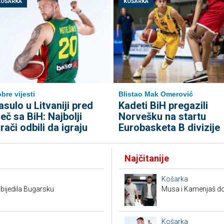
KOŠARKA
KOŠARKA
bre vijesti
Blistao Mak Omerović
asulo u Litvaniji pred
Kadeti BiH pregazili
eč sa BiH: Najbolji
Norvešku na startu
grači odbili da igraju
Eurobasketa B divizije
Najčitanije
Košarka
bijedila Bugarsku
Musa i Kamenjaš dob
Košarka