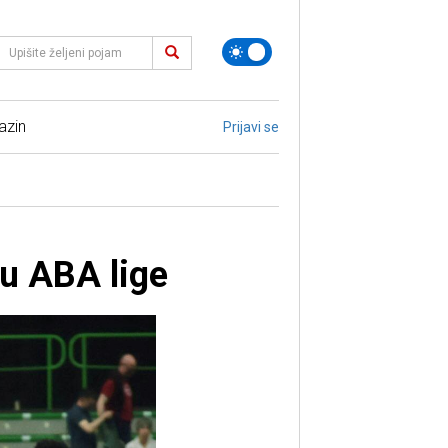
azin
Prijavi se
lu ABA lige