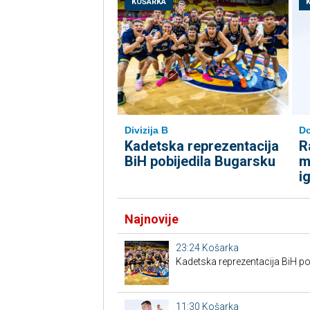
KOŠARKA
Divizija B
Do
Kadetska reprezentacija
R
BiH pobijedila Bugarsku
m
i
Najnovije
23:24
Košarka
Kadetska reprezentacija BiH po
11:30
Košarka