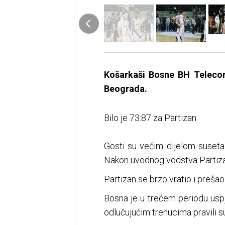
Košarkaši Bosne BH Telecom 
Beograda.
Bilo je 73:87 za Partizan.
Gosti su većim dijelom suseta d
Nakon uvodnog vodstva Partizana
Partizan se brzo vratio i preša
Bosna je u trećem periodu uspj
odlučujućim trenucima pravili s