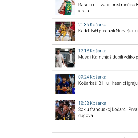
Rasulo u Litvaniji pred meč sa Bi
igraju
21:35
Košarka
Kadeti BiH pregazili Norvešku n
12:18
Košarka
Musa i Kamenjaš dobili veliko 
09:24
Košarka
Košarkaši BiH u Hrasnici igraju
18:38
Košarka
Šok u francuskoj košarci: Prva
dugova