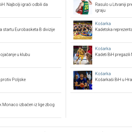
H: Najbolji igrači odbili da
Rasulo u Litvaniji pr
igraju
Košarka
a startu Eurobasketa B divizije
Kadetska reprezenta
Košarka
pojačanje u klubu
Kadeti BiH pregazili
Košarka
 protiv Poljske
Košarkaši BiH u Hras
k Monaco izbačen iz lige zbog