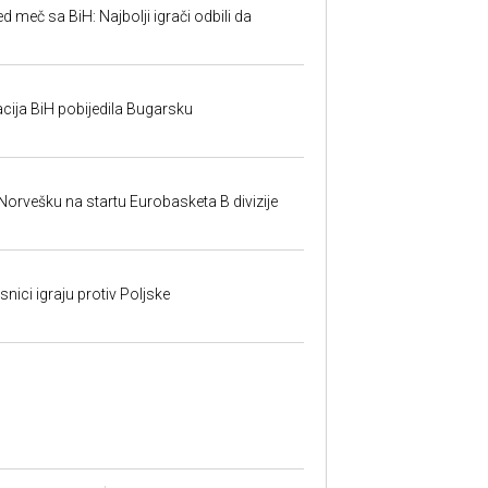
ed meč sa BiH: Najbolji igrači odbili da
cija BiH pobijedila Bugarsku
 Norvešku na startu Eurobasketa B divizije
nici igraju protiv Poljske