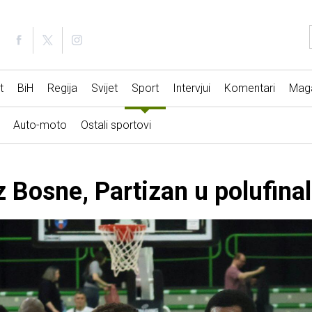
t
BiH
Regija
Svijet
Sport
Intervjui
Komentari
Mag
Auto-moto
Ostali sportovi
z Bosne, Partizan u polufina