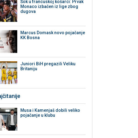
Šok u francuskoj košarci: Prvak
Monaco izbačen iz lige zbog
dugova
Marcus Domask novo pojačanje
KK Bosna
Juniori BiH pregazili Veliku
Britaniju
jčitanije
Musa i Kamenjaš dobili veliko
pojačanje u klubu