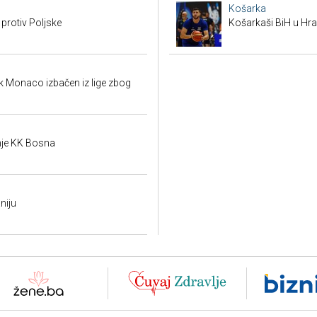
Košarka
 protiv Poljske
Košarkaši BiH u Hras
k Monaco izbačen iz lige zbog
je KK Bosna
niju