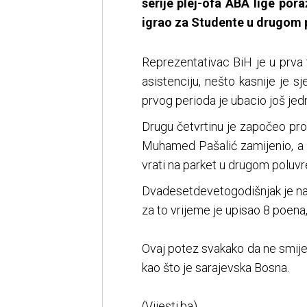
serije plej-ofa ABA lige pora
igrao za Studente u drugom
Reprezentativac BiH je u prva
asistenciju, nešto kasnije je s
prvog perioda je ubacio još je
Drugu četvrtinu je započeo pr
Muhamed Pašalić zamijenio, a 
vrati na parket u drugom poluv
Dvadesetdevetogodišnjak je na
za to vrijeme je upisao 8 poena, 
Ovaj potez svakako da ne smije 
kao što je sarajevska Bosna.
(Vijesti.ba)