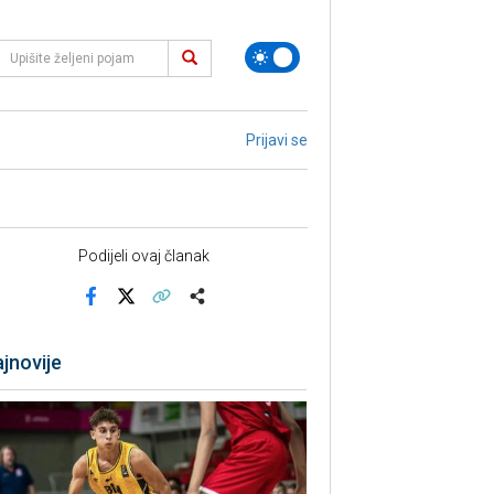
Prijavi se
Podijeli ovaj članak
Facebook
X
Kopiraj link
Više
jnovije