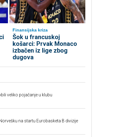
Finansijska kriza
ci
Šok u francuskoj
košarci: Prvak Monaco
izbačen iz lige zbog
dugova
ili veliko pojačanje u klubu
 Norvešku na startu Eurobasketa B divizije