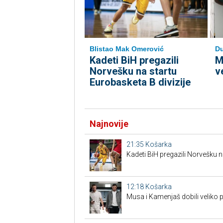
Blistao Mak Omerović
Du
Kadeti BiH pregazili
M
Norvešku na startu
v
Eurobasketa B divizije
Najnovije
21:35
Košarka
Kadeti BiH pregazili Norvešku n
12:18
Košarka
Musa i Kamenjaš dobili veliko 