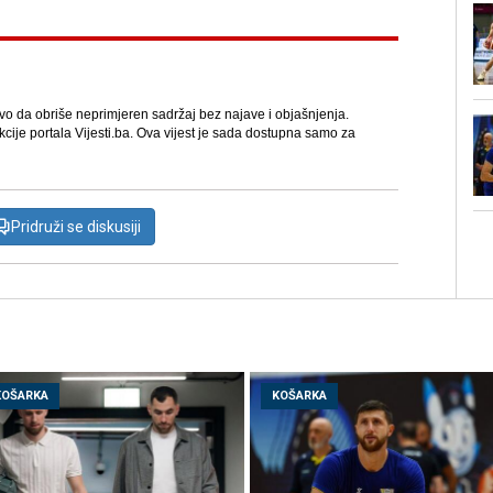
avo da obriše neprimjeren sadržaj bez najave i objašnjenja.
kcije portala Vijesti.ba. Ova vijest je sada dostupna samo za
Pridruži se diskusiji
KOŠARKA
KOŠARKA