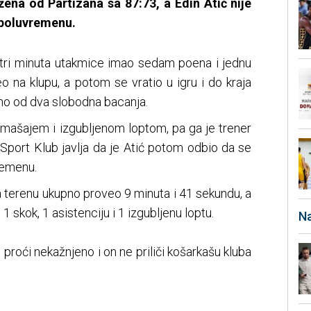
žena od Partizana sa 87:73, a Edin Atić nije
 poluvremenu.
 tri minuta utakmice imao sedam poena i jednu
jeo na klupu, a potom se vratio u igru i do kraja
dno od dva slobodna bacanja.
omašajem i izgubljenom loptom, pa ga je trener
Sport Klub javlja da je Atić potom odbio da se
remenu.
 terenu ukupno proveo 9 minuta i 41 sekundu, a
1 skok, 1 asistenciju i 1 izgubljenu loptu.
Na
proći nekažnjeno i on ne priliči košarkašu kluba