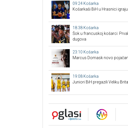
09:24
Košarka
Košarkaši BiH u Hrasnici igraju
18:38
Košarka
Šok u francuskoj košarci: Prva
dugova
23:10
Košarka
Marcus Domask novo pojačan
19:08
Košarka
Juniori BiH pregazili Veliku Brita