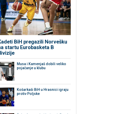
Kadeti BiH pregazili Norvešku
na startu Eurobasketa B
divizije
Musa i Kamenjaš dobili veliko
pojačanje u klubu
Košarkaši BiH u Hrasnici igraju
protiv Poljske