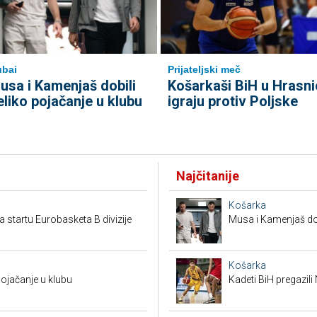
bai
Prijateljski meč
usa i Kamenjaš dobili
Košarkaši BiH u Hrasni
eliko pojačanje u klubu
igraju protiv Poljske
Najčitanije
Košarka
a startu Eurobasketa B divizije
Musa i Kamenjaš dob
Košarka
pojačanje u klubu
Kadeti BiH pregazili