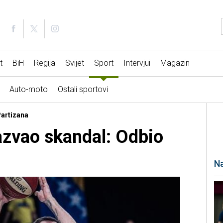
t
BiH
Regija
Svijet
Sport
Intervjui
Magazin
Auto-moto
Ostali sportovi
Partizana
azvao skandal: Odbio
Na