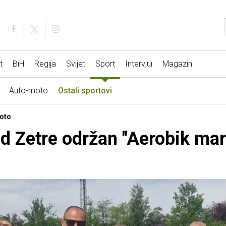
t
BiH
Regija
Svijet
Sport
Intervjui
Magazin
Auto-moto
Ostali sportovi
Foto
ed Zetre održan "Aerobik mar