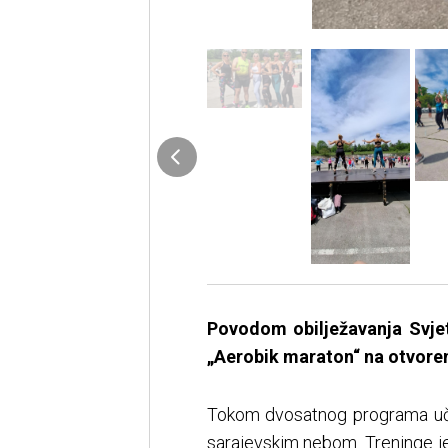
Povodom obilježavanja Svjet
„Aerobik maraton“ na otvoreno
Tokom dvosatnog programa učesn
sarajevskim nebom. Treninge je p