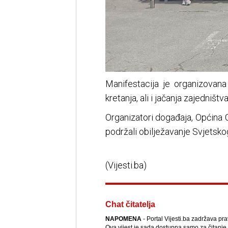
Manifestacija je organizovana
kretanja, ali i jačanja zajedniš
Organizatori događaja, Općina C
podržali obilježavanje Svjetskog
(Vijesti.ba)
Chat čitatelja
NAPOMENA
- Portal Vijesti.ba zadržava pra
Ova vijest je sada dostupna samo za čitanje.