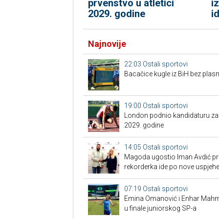
prvenstvo u atletici
i
2029. godine
i
Najnovije
22:03
Ostali sportovi
Bacačice kugle iz BiH bez plas
19:00
Ostali sportovi
London podnio kandidaturu za S
2029. godine
14:05
Ostali sportovi
Magoda ugostio Iman Avdić pred
rekorderka ide po nove uspjeh
07:19
Ostali sportovi
Emina Omanović i Enhar Mahmić
u finale juniorskog SP-a