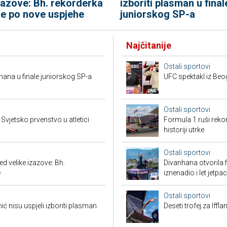
izboriti plasman u final
zazove: Bh. rekorderka
juniorskog SP-a
de po nove uspjehe
Najčitanije
Ostali sportovi
mana u finale juniorskog SP-a
UFC spektakl iz Beog
Ostali sportovi
vjetsko prvenstvo u atletici
Formula 1 ruši reko
historiji utrke
Ostali sportovi
 velike izazove: Bh.
Divanhana otvorila f
e
iznenadio i let jetp
Ostali sportovi
 nisu uspjeli izboriti plasman
Deseti trofej za Iffl