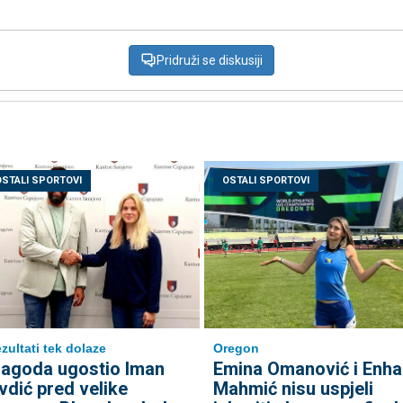
Pridruži se diskusiji
OSTALI SPORTOVI
OSTALI SPORTOVI
Oregon
zultati tek dolaze
Emina Omanović i Enha
agoda ugostio Iman
Mahmić nisu uspjeli
vdić pred velike