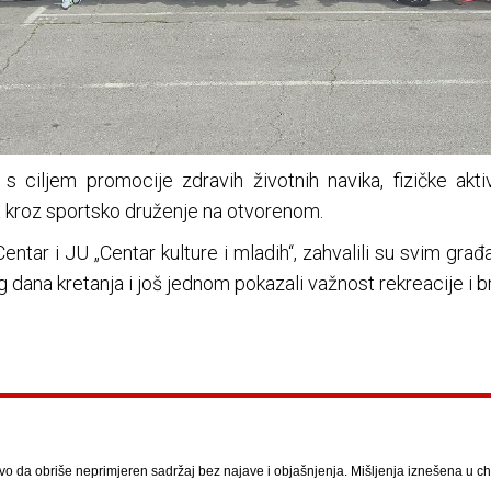
 s ciljem promocije zdravih životnih navika, fizičke akt
tva kroz sportsko druženje na otvorenom.
entar i JU „Centar kulture i mladih“, zahvalili su svim gra
 dana kretanja i još jednom pokazali važnost rekreacije i br
vo da obriše neprimjeren sadržaj bez najave i objašnjenja. Mišljenja iznešena u chat