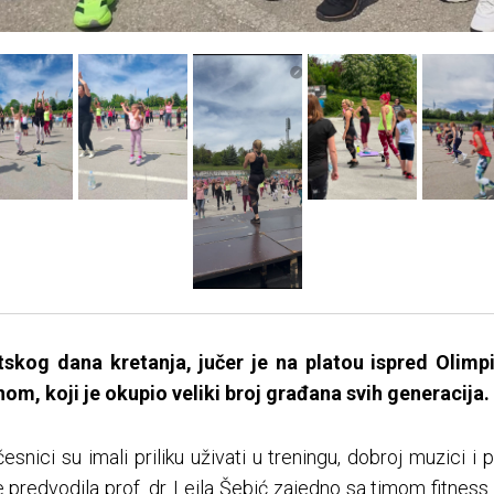
skog dana kretanja, jučer je na platou ispred Olimp
m, koji je okupio veliki broj građana svih generacija.
ici su imali priliku uživati u treningu, dobroj muzici i 
redvodila prof. dr. Lejla Šebić zajedno sa timom fitness in