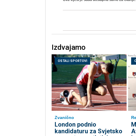
Izdvajamo
OSTALI SPORTOVI
Zvanično
Re
London podnio
M
kandidaturu za Svjetsko
A