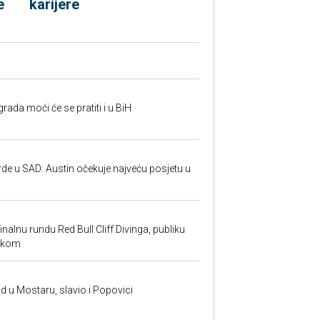
e
karijere
rada moći će se pratiti i u BiH
rde u SAD: Austin očekuje najveću posjetu u
inalnu rundu Red Bull Cliff Divinga, publiku
ackom
and u Mostaru, slavio i Popovici