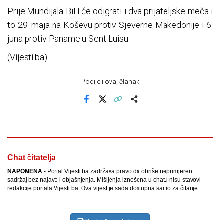
Prije Mundijala BiH će odigrati i dva prijateljske meča i
to 29. maja na Koševu protiv Sjeverne Makedonije i 6.
juna protiv Paname u Sent Luisu.
(Vijesti.ba)
Podijeli ovaj članak
Facebook
X
Kopiraj link
Više
Chat čitatelja
NAPOMENA
- Portal Vijesti.ba zadržava pravo da obriše neprimjeren
sadržaj bez najave i objašnjenja. Mišljenja iznešena u chatu nisu stavovi
redakcije portala Vijesti.ba. Ova vijest je sada dostupna samo za čitanje.