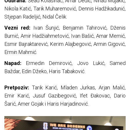
Odbrana:
Sead Kolašinac, Amar Dedić, Nihad Mujakić,
Nikola Katić, Tarik Muharemović, Dennis Hadžikadunić,
Stjepan Radeljić, Nidal Čelik.
Vezni red:
Ivan Šunjić, Benjamin Tahirović, Dženis
Burnić, Amir Hadžiahmetović, Ivan Bašić, Amar Memić,
Esmir Bajraktarević, Kerim Alajbegović, Armin Gigović,
Ermin Mahmić.
Napad:
Ermedin Demirović, Jovo Lukić, Samed
Baždar, Edin Džeko, Haris Tabaković.
Pretpoziv:
Tarik Karić, Mladen Jurkas, Arjan Malić,
Emir Karić, Jusuf Gazibegović, Ifet Đakovac, Dario
Šarić, Amer Gojak i Haris Harjadinović.