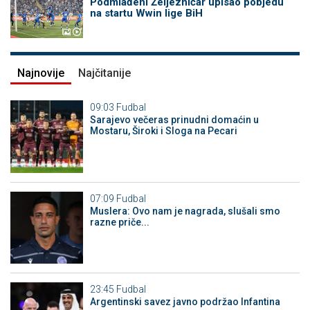
Podmlađeni Željezničar upisao pobjedu
na startu Wwin lige BiH
Najnovije
Najčitanije
09:03
Fudbal
Sarajevo večeras prinudni domaćin u
Mostaru, Široki i Sloga na Pecari
07:09
Fudbal
Muslera: Ovo nam je nagrada, slušali smo
razne priče...
23:45
Fudbal
Argentinski savez javno podržao Infantina