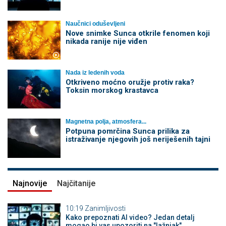
Naučnici oduševljeni
Nove snimke Sunca otkrile fenomen koji
nikada ranije nije viđen
Nada iz ledenih voda
Otkriveno moćno oružje protiv raka?
Toksin morskog krastavca
Magnetna polja, atmosfera...
Potpuna pomrčina Sunca prilika za
istraživanje njegovih još neriješenih tajni
Najnovije
Najčitanije
10:19
Zanimljivosti
Kako prepoznati AI video? Jedan detalj
mogao bi vas upozoriti na "lažnjak"