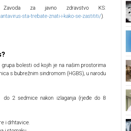
a Zavoda za javno zdravstvo KS:
tavirus-sta-trebate-znati-i-kako-se-zastititi/
).
s?
o grupa bolesti od kojih je na našim prostorima
znica s bubrežnim sindromom (HGBS), u narodu
 1 do 2 sedmice nakon izlaganja (rjeđe do 8
e i drhtavice.
ma i stomaku.