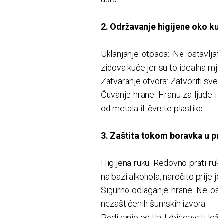
2. Održavanje higijene oko k
Uklanjanje otpada: Ne ostavlja
zidova kuće jer su to idealna m
Zatvaranje otvora: Zatvoriti sve
Čuvanje hrane: Hranu za ljude
od metala ili čvrste plastike.
3. Zaštita tokom boravka u pr
Higijena ruku: Redovno prati ru
na bazi alkohola, naročito prije j
Sigurno odlaganje hrane: Ne ost
nezaštićenih šumskih izvora.
Podizanje od tla: Izbjegavati lež