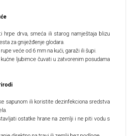
uće
ti hrpe drva, smeća ili starog namještaja blizu
jesta za gniježđenje glodara.
 rupe veće od 6 mm na kući, garaži ili šupi.
 i kućne ljubimce čuvati u zatvorenim posudama
irodi
ke sapunom ili koristite dezinfekciona sredstva
ela.
avljati ostatke hrane na zemlji i ne piti vodu s
anje direktno na travi ili zemlji bez podloge.