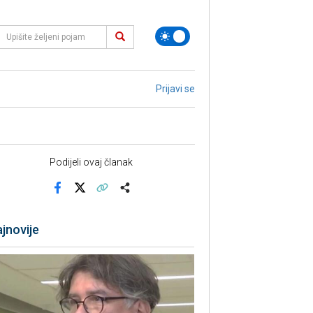
Prijavi se
Podijeli ovaj članak
Facebook
X
Kopiraj link
Više
jnovije