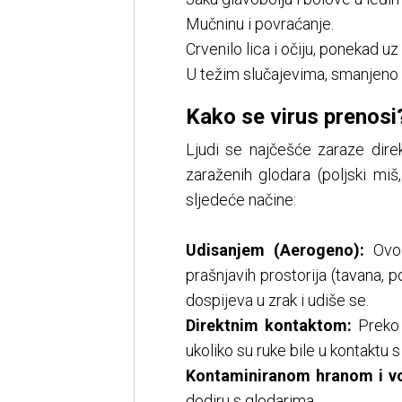
Mučninu i povraćanje.
Crvenilo lica i očiju, ponekad uz
U težim slučajevima, smanjeno i
Kako se virus prenosi
Ljudi se najčešće zaraze dire
zaraženih glodara (poljski miš
sljedeće načine:
Udisanjem (Aerogeno):
Ovo j
prašnjavih prostorija (tavana, p
dospijeva u zrak i udiše se.
Direktnim kontaktom:
Preko p
ukoliko su ruke bile u kontaktu 
Kontaminiranom hranom i v
dodiru s glodarima.