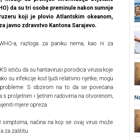
HO) da su tri osobe preminule nakon sumnje
kruzeru koji je plovio Atlantskim okeanom,
za javno zdravstvo Kantona Sarajevo.
WHO-a, razloga za paniku nema, kao ni za
S ističu da su hantavirusi porodica virusa koje
ko su infekcije kod ljudi relativno rijetke, mogu
ne probleme. S obzirom na to da se povećana
a s proljetnim i ljetnim radovima na otvorenom,
Na
ijeniti mjere opreza.
d simptoma, načina na koji se ovaj virus može
ra za zaštitu.