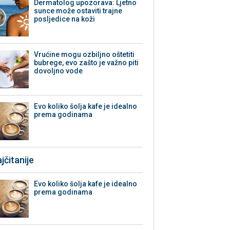
Dermatolog upozorava: Ljetno
sunce može ostaviti trajne
posljedice na koži
Vrućine mogu ozbiljno oštetiti
bubrege, evo zašto je važno piti
dovoljno vode
Evo koliko šolja kafe je idealno
prema godinama
jčitanije
Evo koliko šolja kafe je idealno
prema godinama