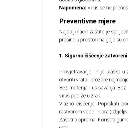
Napomena:
Virus se ne prenosi
Preventivne mjere
Najbolji način zaštite je spriječ
prašine u prostorima gdje su oni
1. Sigurno čišćenje zatvoren
Provjetravanje: Prije ulaska u
otvoriti vrata i prozore najmanj
Bez metenja i usisavanja: Bez 
virus podiže u zrak.
Vlažno čišćenje: Poprskati po
rastvorom vode i hlora (izbjeljiv
Zaštitna oprema: Koristiti gume
usta.