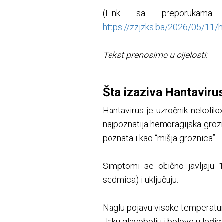
(Link sa preporukam
https://zzjzks.ba/2026/05/11/han
Tekst prenosimo u cijelosti:
Šta izaziva Hantaviru
Hantavirus je uzročnik nekolik
najpoznatija hemoragijska gro
poznata i kao “mišja groznica”.
Simptomi se obično javljaju
sedmica) i uključuju:
Naglu pojavu visoke temperatur
Jaku glavobolju i bolove u leđi