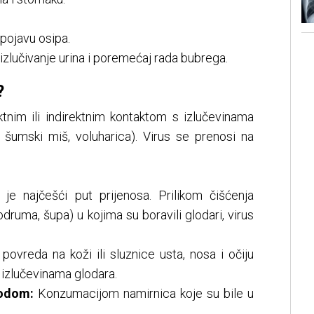
 pojavu osipa.
zlučivanje urina i poremećaj rada bubrega.
?
ktnim ili indirektnim kontaktom s izlučevinama
, šumski miš, voluharica). Virus se prenosi na
e najčešći put prijenosa. Prilikom čišćenja
odruma, šupa) u kojima su boravili glodari, virus
ovreda na koži ili sluznice usta, nosa i očiju
s izlučevinama glodara.
odom:
Konzumacijom namirnica koje su bile u