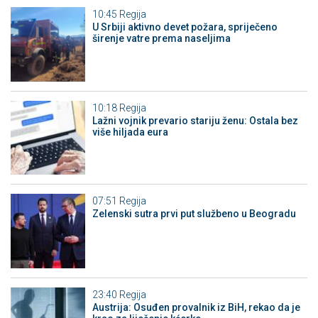
10:45
Regija
U Srbiji aktivno devet požara, spriječeno
širenje vatre prema naseljima
10:18
Regija
Lažni vojnik prevario stariju ženu: Ostala bez
više hiljada eura
07:51
Regija
Zelenski sutra prvi put službeno u Beogradu
23:40
Regija
Austrija: Osuđen provalnik iz BiH, rekao da je