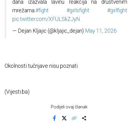
dana izazvala lavinu reakcija na društvenim
mrežama.
#fight
#girlsfight
#girlfight
pic.twitter.com/XFULSkZJyN
— Dejan Kljajic (@kljajic_dejan)
May 11, 2026
Okolnosti tučnjave nisu poznati.
(Vijesti.ba)
Podijeli ovaj članak
Facebook
X
Kopiraj link
Više