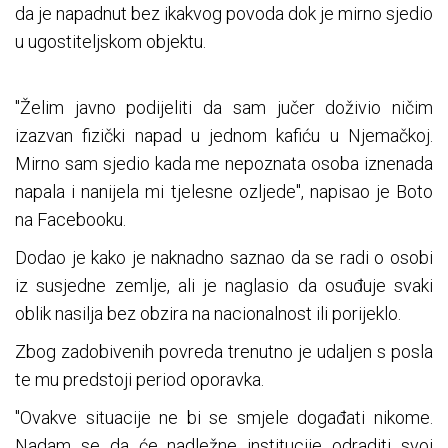
da je napadnut bez ikakvog povoda dok je mirno sjedio
u ugostiteljskom objektu.
"Želim javno podijeliti da sam jučer doživio ničim
izazvan fizički napad u jednom kafiću u Njemačkoj.
Mirno sam sjedio kada me nepoznata osoba iznenada
napala i nanijela mi tjelesne ozljede", napisao je Boto
na Facebooku.
Dodao je kako je naknadno saznao da se radi o osobi
iz susjedne zemlje, ali je naglasio da osuđuje svaki
oblik nasilja bez obzira na nacionalnost ili porijeklo.
Zbog zadobivenih povreda trenutno je udaljen s posla
te mu predstoji period oporavka.
"Ovakve situacije ne bi se smjele događati nikome.
Nadam se da će nadležne institucije odraditi svoj