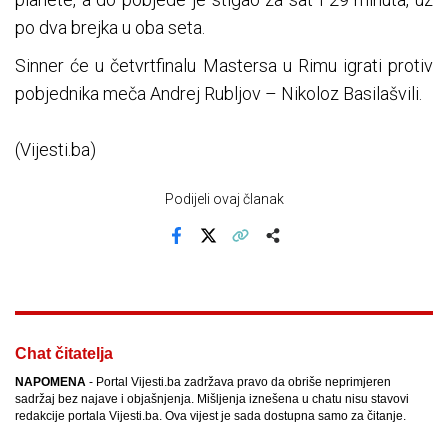
po dva brejka u oba seta.
Sinner će u četvrtfinalu Mastersa u Rimu igrati protiv
pobjednika meča Andrej Rubljov – Nikoloz Basilašvili.
(Vijesti.ba)
Podijeli ovaj članak
Facebook
X
Kopiraj link
Više
Chat čitatelja
NAPOMENA
- Portal Vijesti.ba zadržava pravo da obriše neprimjeren
sadržaj bez najave i objašnjenja. Mišljenja iznešena u chatu nisu stavovi
redakcije portala Vijesti.ba. Ova vijest je sada dostupna samo za čitanje.