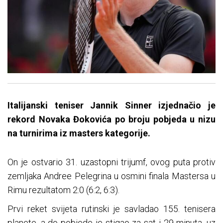
Italijanski teniser Jannik Sinner izjednačio je
rekord Novaka Đokovića po broju pobjeda u nizu
na turnirima iz masters kategorije.
On je ostvario 31. uzastopni trijumf, ovog puta protiv
zemljaka Andree Pelegrina u osmini finala Mastersa u
Rimu rezultatom 2:0 (6:2, 6:3).
Prvi reket svijeta rutinski je savladao 155. tenisera
planete, a do pobjede je stigao za sat i 29 minuta, uz