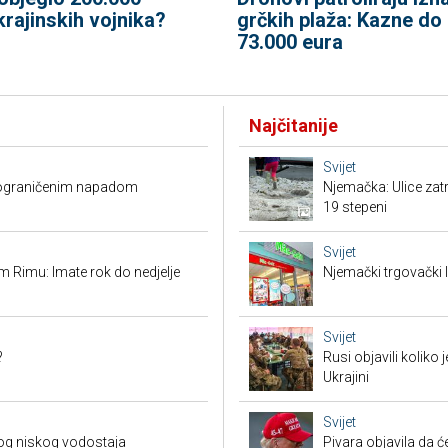
krajinskih vojnika?
grčkih plaža: Kazne do
73.000 eura
Najčitanije
Svijet
O ograničenim napadom
Njemačka: Ulice zat
19 stepeni
Svijet
 Rimu: Imate rok do nedjelje
Njemački trgovački l
Svijet
?
Rusi objavili koliko
Ukrajini
Svijet
og niskog vodostaja
Pivara objavila da ć