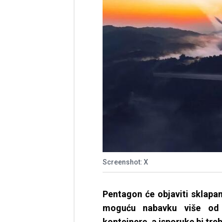
Screenshot: X
Pentagon će objaviti sklapa
moguću nabavku više od 1
kontejnere, a isporuke bi tre