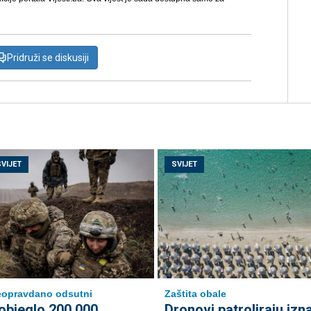
Pridruži se diskusiji
SVIJET
SVIJET
opravdano odsutni
Zaštita obale
objeglo 200.000
Dronovi patroliraju izn