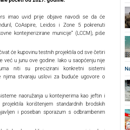
rs imao uvid prije objave navodi se da će
uril, CoAspire, Leidos i Zone 5 pokrenuti
kovne kontejnerizirane municije" (LCCM), piše
ivat će kupovinu testnih projektila od sve četiri
e već u junu ove godine. Iako u saopćenju nije
uma niti su precizirani konkretni sistemi
Na
se njima stvaraju uslovi za buduće ugovore o
isteme naoružanja u kontejnerima kao jeftin i
 projektila korištenjem standardnih brodskih
najavljen i poseban sporazum s odbrambenim