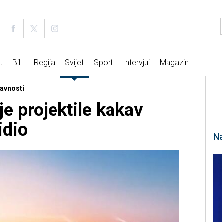
t
BiH
Regija
Svijet
Sport
Intervjui
Magazin
javnosti
e projektile kakav
idio
Na