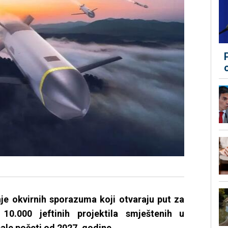
nje okvirnih sporazuma koji otvaraju put za
0.000 jeftinih projektila smještenih u
bale početi od 2027. godine.