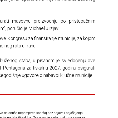
urati masovnu proizvodnju po pristupačnim
", poručio je Michael u izjavi.
ve Kongresu za finansiranje municije, za kojom
elnog rata u Iranu.
druženog štaba, u pisanom je svjedočenju ove
Pentagona za fiskalnu 2027. godinu osigurati
išegodišnje ugovore o nabavci ključne municije.
avo da obriše neprimjeren sadržaj bez najave i objašnjenja.
kcije portala Vijesti.ba. Ova vijest je sada dostupna samo za