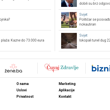
dobili su brz odgov
Svijet
ojnika?
Političar se posvađ
nokautiran
Svijet
h plaža: Kazne do 73.000 eura
Iskopali tunel dug 2
O nama
Marketing
Uslovi
Aplikacije
Privatnost
Kontakt