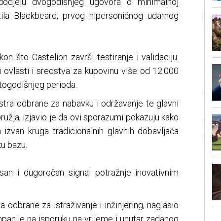
dodjelu dvogodišnjeg ugovora o minimalnoj
tila Blackbeard, prvog hipersoničnog udarnog
n što Castelion završi testiranje i validaciju.
i ovlasti i sredstva za kupovinu više od 12.000
togodišnjeg perioda.
stra odbrane za nabavku i održavanje te glavni
užja, izjavio je da ovi sporazumi pokazuju kako
zvan kruga tradicionalnih glavnih dobavljača
ku bazu.
asan i dugoročan signal potražnje inovativnim
 odbrane za istraživanje i inžinjering, naglasio
panije na isporuku na vrijeme i unutar zadanog