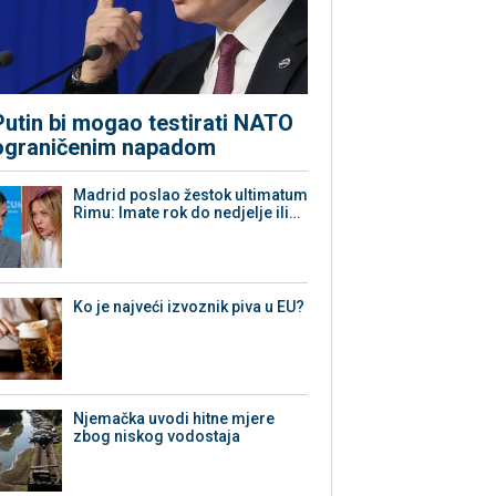
Putin bi mogao testirati NATO
ograničenim napadom
Madrid poslao žestok ultimatum
Rimu: Imate rok do nedjelje ili…
Ko je najveći izvoznik piva u EU?
Njemačka uvodi hitne mjere
zbog niskog vodostaja