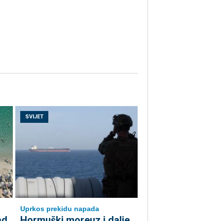
SVIJET
Uprkos prekidu napada
ad
Hormuški moreuz i dalje