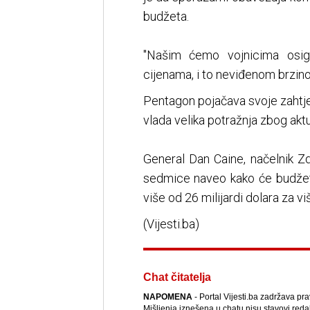
budžeta.
"Našim ćemo vojnicima osig
cijenama, i to neviđenom brzinom
Pentagon pojačava svoje zahtje
vlada velika potražnja zbog aktu
General Dan Caine, načelnik Z
sedmice naveo kako će budžet 
više od 26 milijardi dolara za v
(Vijesti.ba)
Chat čitatelja
NAPOMENA
- Portal Vijesti.ba zadržava pr
Mišljenja iznešena u chatu nisu stavovi reda