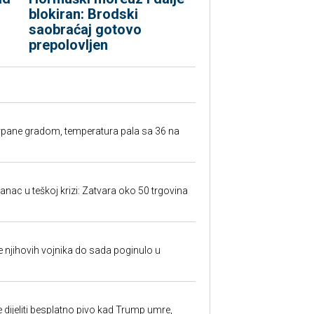
blokiran: Brodski
saobraćaj gotovo
prepolovljen
rpane gradom, temperatura pala sa 36 na
anac u teškoj krizi: Zatvara oko 50 trgovina
 je njihovih vojnika do sada poginulo u
e dijeliti besplatno pivo kad Trump umre,