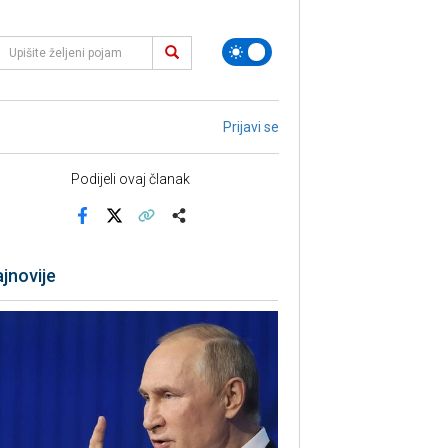
Prijavi se
Podijeli ovaj članak
Facebook
X
Kopiraj link
Više
jnovije