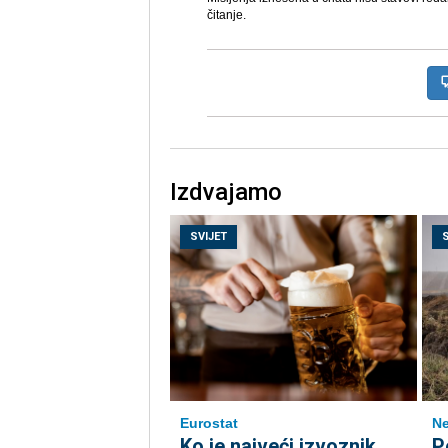
čitanje.
Izdvajamo
SVIJET
Eurostat
Ne
Ko je najveći izvoznik
P