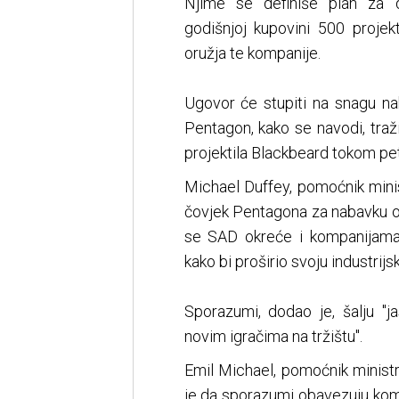
Njime se definiše plan za 
godišnjoj kupovini 500 projek
oružja te kompanije.
Ugovor će stupiti na snagu nako
Pentagon, kako se navodi, traž
projektila Blackbeard tokom pe
Michael Duffey, pomoćnik mini
čovjek Pentagona za nabavku or
se SAD okreće i kompanijama i
kako bi proširio svoju industrijs
Sporazumi, dodao je, šalju "j
novim igračima na tržištu".
Emil Michael, pomoćnik ministra
je da sporazumi obavezuju kom