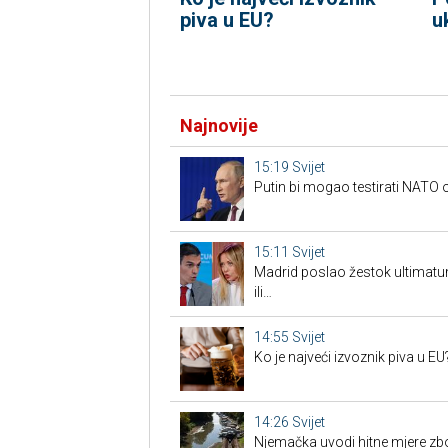
piva u EU?
u
Najnovije
15:19
Svijet
Putin bi mogao testirati NAT
15:11
Svijet
Madrid poslao žestok ultimatum
ili…
14:55
Svijet
Ko je najveći izvoznik piva u EU
14:26
Svijet
Njemačka uvodi hitne mjere zb