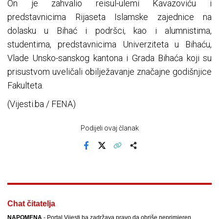
On je zahvalio reisul-ulemi Kavazoviću i
predstavnicima Rijaseta Islamske zajednice na
dolasku u Bihać i podršci, kao i alumnistima,
studentima, predstavnicima Univerziteta u Bihaću,
Vlade Unsko-sanskog kantona i Grada Bihaća koji su
prisustvom uveličali obilježavanje značajne godišnjice
Fakulteta.
(Vijesti.ba / FENA)
Podijeli ovaj članak
Facebook
X
Kopiraj link
Više
Chat čitatelja
NAPOMENA
- Portal Vijesti.ba zadržava pravo da obriše neprimjeren