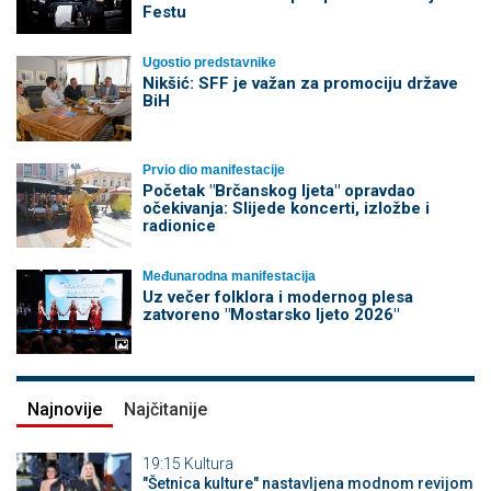
Festu
Ugostio predstavnike
Nikšić: SFF je važan za promociju države
BiH
Prvio dio manifestacije
Početak "Brčanskog ljeta" opravdao
očekivanja: Slijede koncerti, izložbe i
radionice
Međunarodna manifestacija
Uz večer folklora i modernog plesa
zatvoreno "Mostarsko ljeto 2026"
Najnovije
Najčitanije
19:15
Kultura
"Šetnica kulture" nastavljena modnom revijom