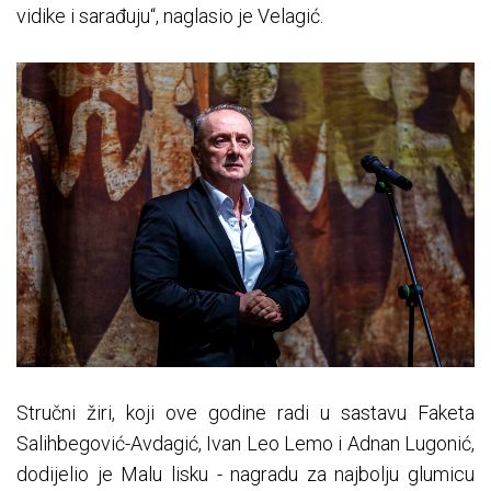
vidike i sarađuju“, naglasio je Velagić.
Stručni žiri, koji ove godine radi u sastavu Faketa
Salihbegović-Avdagić, Ivan Leo Lemo i Adnan Lugonić,
dodijelio je Malu lisku - nagradu za najbolju glumicu