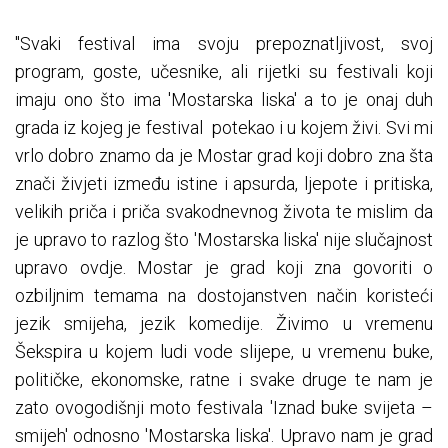
"Svaki festival ima svoju prepoznatljivost, svoj
program, goste, učesnike, ali rijetki su festivali koji
imaju ono što ima 'Mostarska liska' a to je onaj duh
grada iz kojeg je festival potekao i u kojem živi. Svi mi
vrlo dobro znamo da je Mostar grad koji dobro zna šta
znači živjeti između istine i apsurda, ljepote i pritiska,
velikih priča i priča svakodnevnog života te mislim da
je upravo to razlog što 'Mostarska liska' nije slučajnost
upravo ovdje. Mostar je grad koji zna govoriti o
ozbiljnim temama na dostojanstven način koristeći
jezik smijeha, jezik komedije. Živimo u vremenu
Šekspira u kojem ludi vode slijepe, u vremenu buke,
političke, ekonomske, ratne i svake druge te nam je
zato ovogodišnji moto festivala 'Iznad buke svijeta –
smijeh' odnosno 'Mostarska liska'. Upravo nam je grad