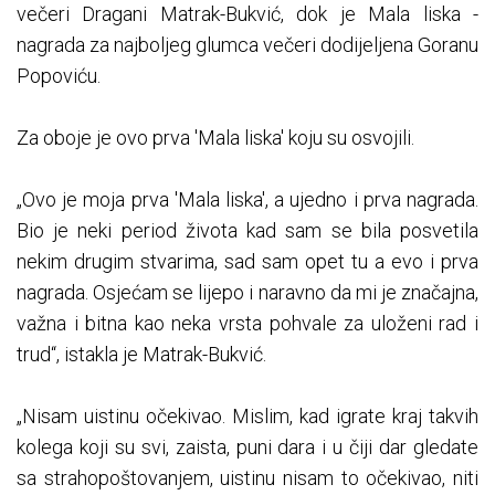
večeri Dragani Matrak-Bukvić, dok je Mala liska -
nagrada za najboljeg glumca večeri dodijeljena Goranu
Popoviću.
Za oboje je ovo prva 'Mala liska' koju su osvojili.
„Ovo je moja prva 'Mala liska', a ujedno i prva nagrada.
Bio je neki period života kad sam se bila posvetila
nekim drugim stvarima, sad sam opet tu a evo i prva
nagrada. Osjećam se lijepo i naravno da mi je značajna,
važna i bitna kao neka vrsta pohvale za uloženi rad i
trud“, istakla je Matrak-Bukvić.
„Nisam uistinu očekivao. Mislim, kad igrate kraj takvih
kolega koji su svi, zaista, puni dara i u čiji dar gledate
sa strahopoštovanjem, uistinu nisam to očekivao, niti