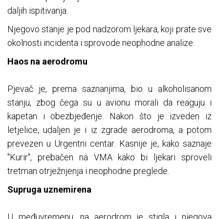
daljih ispitivanja.
Njegovo stanje je pod nadzorom ljekara, koji prate sve
okolnosti incidenta i sprovode neophodne analize.
Haos na aerodromu
Pjevač je, prema saznanjima, bio u alkoholisanom
stanju, zbog čega su u avionu morali da reaguju i
kapetan i obezbjeđenje. Nakon što je izveden iz
letjelice, udaljen je i iz zgrade aerodroma, a potom
prevezen u Urgentni centar. Kasnije je, kako saznaje
"Kurir", prebačen na VMA kako bi ljekari sproveli
tretman otrježnjenja i neophodne preglede.
Supruga uznemirena
U međuvremenu, na aerodrom je stigla i njegova