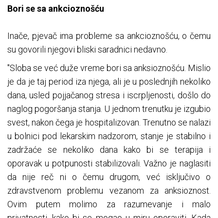
Bori se sa ankcioznošću
Inače, pjevač ima probleme sa ankcioznošću, o čemu
su govorili njegovi bliski saradnici nedavno.
"Sloba se već duže vreme bori sa anksioznošću. Mislio
je da je taj period iza njega, ali je u poslednjih nekoliko
dana, usled pojjačanog stresa i iscrpljenosti, došlo do
naglog pogoršanja stanja. U jednom trenutku je izgubio
svest, nakon čega je hospitalizovan. Trenutno se nalazi
u bolnici pod lekarskim nadzorom, stanje je stabilno i
zadržaće se nekoliko dana kako bi se terapija i
oporavak u potpunosti stabilizovali. Važno je naglasiti
da nije reč ni o čemu drugom, već isključivo o
zdravstvenom problemu vezanom za anksioznost.
Ovim putem molimo za razumevanje i malo
privatnosti, kako bi se mogao u miru oporaviti. Kada