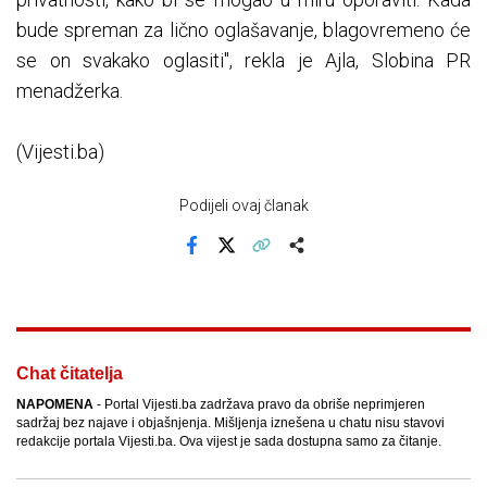
bude spreman za lično oglašavanje, blagovremeno će
se on svakako oglasiti", rekla je Ajla, Slobina PR
menadžerka.
(Vijesti.ba)
Podijeli ovaj članak
Facebook
X
Kopiraj link
Više
Chat čitatelja
NAPOMENA
- Portal Vijesti.ba zadržava pravo da obriše neprimjeren
sadržaj bez najave i objašnjenja. Mišljenja iznešena u chatu nisu stavovi
redakcije portala Vijesti.ba. Ova vijest je sada dostupna samo za čitanje.