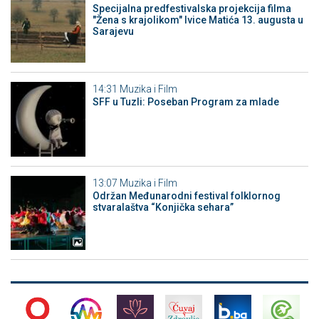
Specijalna predfestivalska projekcija filma
"Žena s krajolikom" Ivice Matića 13. augusta u
Sarajevu
14:31
Muzika i Film
SFF u Tuzli: Poseban Program za mlade
13:07
Muzika i Film
Održan Međunarodni festival folklornog
stvaralaštva “Konjička sehara”