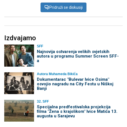
Pridruži se diskusiji
Izdvajamo
SFF
Najnovija ostvarenja velikih svjetskih
autora u programu Summer Screen SFF-
a
Autora Muhameda Bikića
Dokumentarac "Bulevar Ivice Osima"
osvojio nagradu na City Festu u Niškoj
Banji
32. SFF
Specijalna predfestivalska projekcija
filma "Žena s krajolikom" Ivice Matića 13.
augusta u Sarajevu