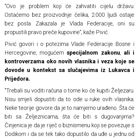
"Ovo je problem koji će zahvatiti cijelu državu.
Ostaćemo bez proizvodnje čelika, 2.000 ljudi ostaje
bez posla. Zakazala je Vlada Federacije, oni su
propustili pravo preče kupovine", kaže Pivić.
Pivić govori i o potezima Vlade Federacije Bosne i
Hercegovine, mogućem
specijalnom zakonu
,
ali i
kontroverzama oko novih vlasnika i veza koje se
dovode u kontekst sa slučajevima iz Lukavca i
Prijedora.
"Trebali su voditi računa o tome ko će kupiti Željezaru.
Nisu smjeli dopustiti da to ode u ruke ovih vlasnika.
Neke teorije govore da je to namjerno urađeno. Šta će
biti sa Željeznicama, šta će biti s dugovanjima?
Činjenica je da je riječ o biznismenu koji se povezuje s
Dodikom i da se tek tako dopustilo da uđe u jednu od