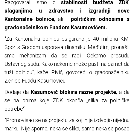
Razgovarali smo o
stabilnosti budžeta ZDK
,
ulaganjima u zdravstvo i izgradnji nove
Kantonalne bolnice
, ali i
političkim odnosima s
gradonačelnikom Fuadom Kasumovićem.
"Za Kantonalnu bolnicu osigurano je 40 miliona KM.
Spor s Gradom usporava dinamiku. Međutim, pronašli
smo mehanizam da se radi. Čekamo presudu
Ustavnog suda. Kako nekome može pasti na pamet da
tuži bolnicu", kaže Pivić, govoreći o gradonačelniku
Zenice Fuadu Kasumoviću.
Dodaje da
Kasumović blokira razne projekte
, a da
se na onima koje ZDK okonča „slika za političke
potrebe“.
"Promovisao se na projektu za koji nije izdvojio nijednu
marku. Nije sporno, neka se slika, samo neka se posao