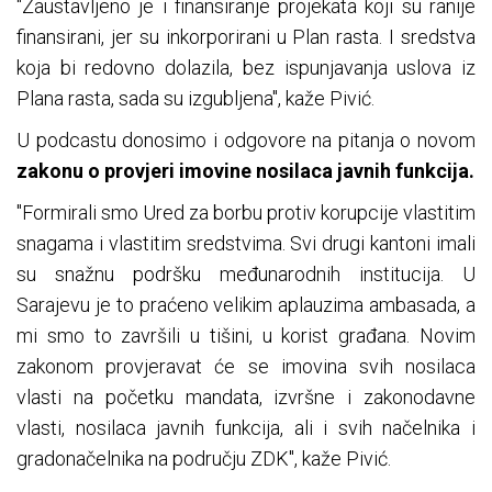
"Zaustavljeno je i finansiranje projekata koji su ranije
finansirani, jer su inkorporirani u Plan rasta. I sredstva
koja bi redovno dolazila, bez ispunjavanja uslova iz
Plana rasta, sada su izgubljena", kaže Pivić.
U podcastu donosimo i odgovore na pitanja o novom
zakonu o provjeri imovine nosilaca javnih funkcija.
"Formirali smo Ured za borbu protiv korupcije vlastitim
snagama i vlastitim sredstvima. Svi drugi kantoni imali
su snažnu podršku međunarodnih institucija. U
Sarajevu je to praćeno velikim aplauzima ambasada, a
mi smo to završili u tišini, u korist građana. Novim
zakonom provjeravat će se imovina svih nosilaca
vlasti na početku mandata, izvršne i zakonodavne
vlasti, nosilaca javnih funkcija, ali i svih načelnika i
gradonačelnika na području ZDK", kaže Pivić.