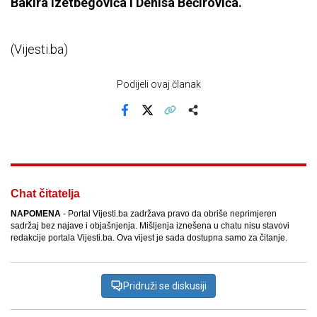
Bakira Izetbegovića i Denisa Bećirovića.
(Vijesti.ba)
Podijeli ovaj članak
Facebook
X
Kopiraj link
Više
Chat čitatelja
NAPOMENA
- Portal Vijesti.ba zadržava pravo da obriše neprimjeren
sadržaj bez najave i objašnjenja. Mišljenja iznešena u chatu nisu stavovi
redakcije portala Vijesti.ba. Ova vijest je sada dostupna samo za čitanje.
Pridruži se diskusiji