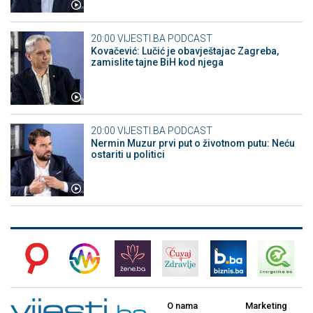
20:00
VIJESTI.BA PODCAST
Kovačević: Lučić je obavještajac Zagreba,
zamislite tajne BiH kod njega
20:00
VIJESTI.BA PODCAST
Nermin Muzur prvi put o životnom putu: Neću
ostariti u politici
O nama
Marketing