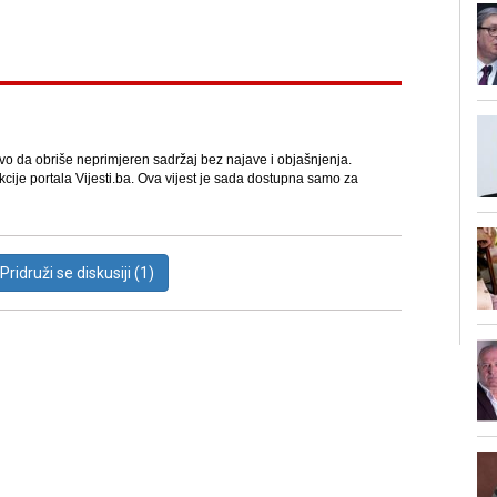
avo da obriše neprimjeren sadržaj bez najave i objašnjenja.
kcije portala Vijesti.ba. Ova vijest je sada dostupna samo za
Pridruži se diskusiji (1)