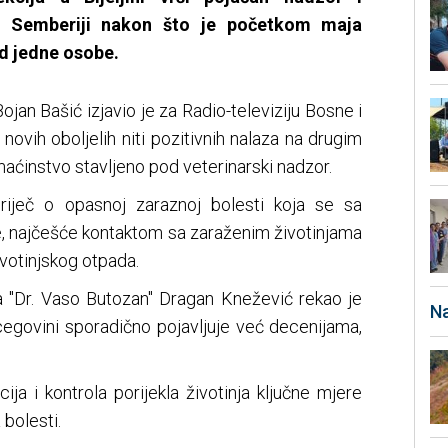
 Semberiji nakon što je početkom maja
d jedne osobe.
ojan Bašić izjavio je za Radio-televiziju Bosne i
vih oboljelih niti pozitivnih nalaza na drugim
aćinstvo stavljeno pod veterinarski nadzor.
 riječ o opasnoj zaraznoj bolesti koja se sa
de, najčešće kontaktom sa zaraženim životinjama
ivotinjskog otpada.
ta "Dr. Vaso Butozan" Dragan Knežević rekao je
Na
cegovini sporadično pojavljuje već decenijama,
cija i kontrola porijekla životinja ključne mjere
 bolesti.