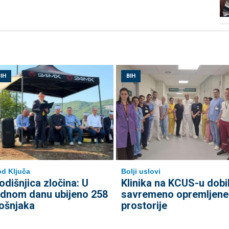
IH
BIH
d Ključa
Bolji uslovi
odišnjica zločina: U
Klinika na KCUS-u dobi
ednom danu ubijeno 258
savremeno opremljene
ošnjaka
prostorije