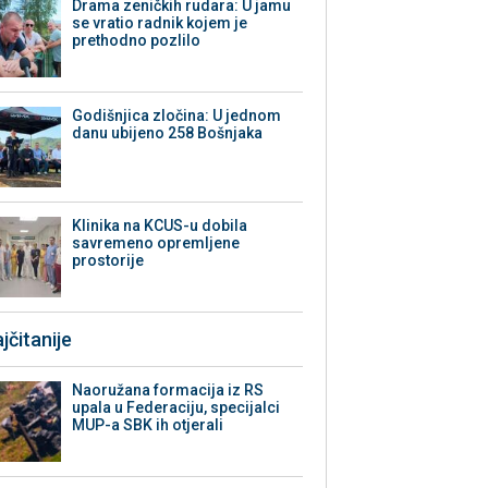
Drama zeničkih rudara: U jamu
se vratio radnik kojem je
prethodno pozlilo
Godišnjica zločina: U jednom
danu ubijeno 258 Bošnjaka
Klinika na KCUS-u dobila
savremeno opremljene
prostorije
jčitanije
Naoružana formacija iz RS
upala u Federaciju, specijalci
MUP-a SBK ih otjerali