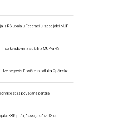
 iz RS upala u Federaciju, specijalci MUP-
 Ti sa kvadovima su bili iz MUP-a RS
ije Izetbegović: Poništena odluka Općinskog
edmice stiže povećana penzija
alci SBK prišli, "specijalci" iz RS su