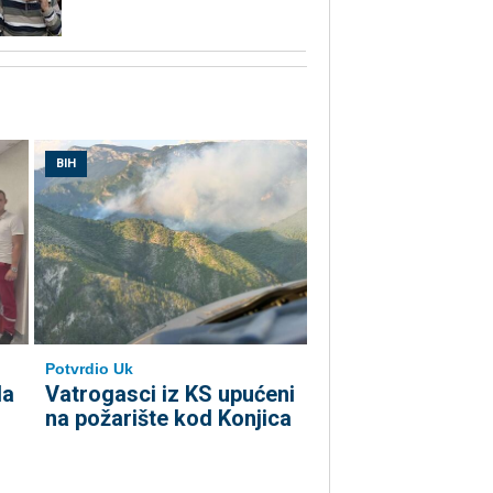
BIH
Potvrdio Uk
la
Vatrogasci iz KS upućeni
na požarište kod Konjica