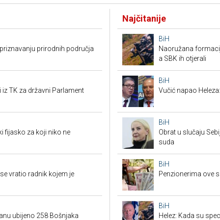
Najčitanije
BiH
riznavanju prirodnih područja
Naoružana formacija
a SBK ih otjerali
BiH
i iz TK za državni Parlament
Vučić napao Heleza:
BiH
i fijasko za koji niko ne
Obrat u slučaju Seb
suda
BiH
e vratio radnik kojem je
Penzionerima ove s
BiH
danu ubijeno 258 Bošnjaka
Helez: Kada su specij