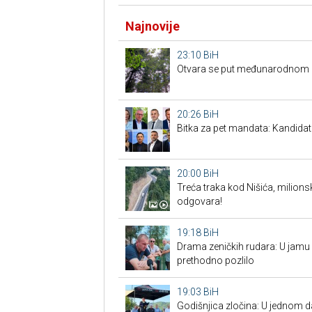
Najnovije
23:10
BiH
Otvara se put međunarodnom p
20:26
BiH
Bitka za pet mandata: Kandidat
20:00
BiH
Treća traka kod Nišića, milionsk
odgovara!
19:18
BiH
Drama zeničkih rudara: U jamu s
prethodno pozlilo
19:03
BiH
Godišnjica zločina: U jednom 