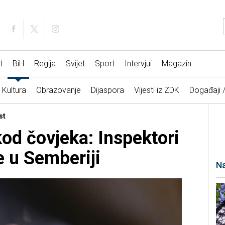
t
BiH
Regija
Svijet
Sport
Intervjui
Magazin
Kultura
Obrazovanje
Dijaspora
Vijesti iz ZDK
Događaji 
st
od čovjeka: Inspektori
e u Semberiji
Na