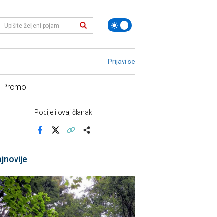
Prijavi se
/ Promo
Podijeli ovaj članak
Facebook
X
Kopiraj link
Više
jnovije