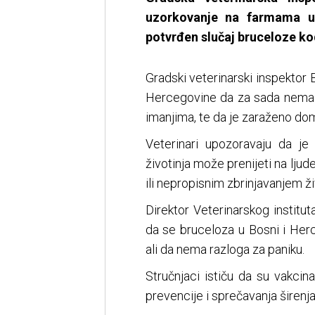
uzorkovanje na farmama u
potvrđen slučaj bruceloze ko
Gradski veterinarski inspektor B
Hercegovine da za sada nema no
imanjima, te da je zaraženo dom
Veterinari upozoravaju da je
životinja može prenijeti na lju
ili nepropisnim zbrinjavanjem ž
Direktor Veterinarskog institu
da se bruceloza u Bosni i Her
ali da nema razloga za paniku.
Stručnjaci ističu da su vakcina
prevencije i sprečavanja širenja