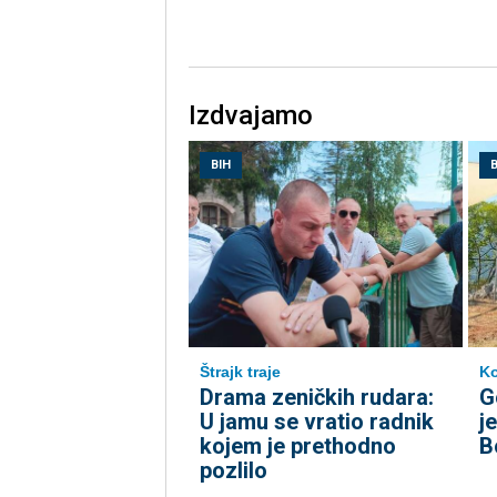
Izdvajamo
BIH
B
Štrajk traje
Ko
Drama zeničkih rudara:
G
U jamu se vratio radnik
j
kojem je prethodno
B
pozlilo