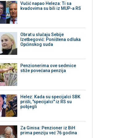
Vučić napao Heleza: Ti sa
kvadovima su bili iz MUP-a RS
Obrat u slučaju Sebije
Izetbegović: Poništena odluka
Općinskog suda
Penzionerima ove sedmice
stiže povećana penzija
Helez: Kada su specijalci SBK
prišli, "specijalci" iz RS su
pobjegli
Za Ginisa: Penzioner iz BiH
prima penziju već 76 godina