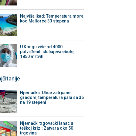
Najviša ikad: Temperatura mora
kod Mallorce 33 stepena
U Kongu više od 4000
potvrđenih slučajeva ebole,
1850 mrtvih
jčitanije
Njemačka: Ulice zatrpane
gradom, temperatura pala sa 36
na 19 stepeni
Njemački trgovački lanac u
teškoj krizi: Zatvara oko 50
trgovina