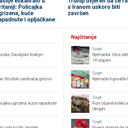
asilje eskaliralo u
Trump uvjeren da će ra
ritaniji: Policajka
s Iranom uskoro biti
grizena, kuće
završen
apadnute i opljačkane
Najčitanije
Svijet
rske, Saudijske Arabije i
Njemačka: Ulice zat
19 stepeni
Svijet
ran: Brodski saobraćaj gotovo
Njemački trgovački l
Svijet
Policajka ugrizena, kuće napadnute
Rusi objavili koliko
Ukrajini
Svijet
om uskoro biti završen
Pivara objavila da ć