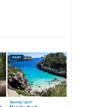
SVIJET
Španija "gori"