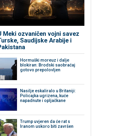
U Meki ozvaničen vojni savez
Turske, Saudijske Arabije i
Pakistana
Hormuški moreuz i dalje
blokiran: Brodski saobraćaj
gotovo prepolovljen
Nasilje eskaliralo u Britaniji:
Policajka ugrizena, kuće
napadnute i opljačkane
Trump uvjeren da će rat s
Iranom uskoro biti završen