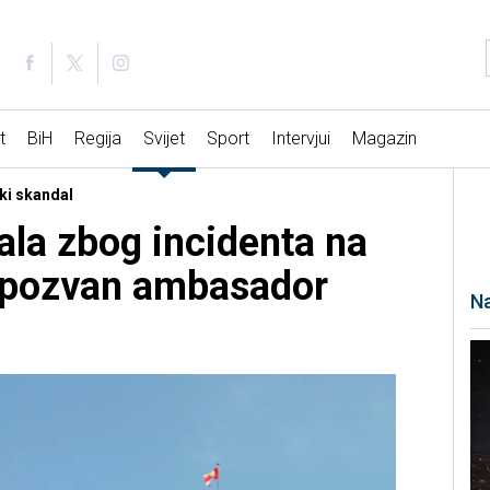
t
BiH
Regija
Svijet
Sport
Intervjui
Magazin
ski skandal
la zbog incidenta na
u, pozvan ambasador
Na