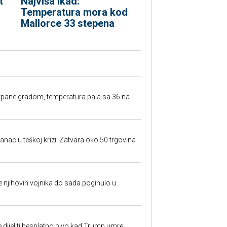
t
Najviša ikad:
Temperatura mora kod
Mallorce 33 stepena
rpane gradom, temperatura pala sa 36 na
anac u teškoj krizi: Zatvara oko 50 trgovina
 je njihovih vojnika do sada poginulo u
e dijeliti besplatno pivo kad Trump umre,