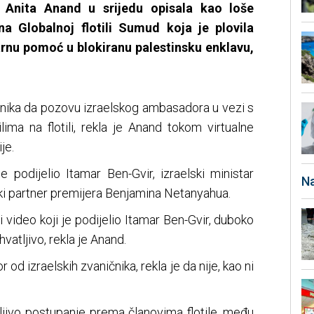
a Anita Anand u srijedu opisala kao loše
a Globalnoj flotili Sumud koja je plovila
rnu pomoć u blokiranu palestinsku enklavu,
ičnika da pozovu izraelskog ambasadora u vezi s
ima na flotili, rekla je Anand tokom virtualne
je.
e podijelio Itamar Ben-Gvir, izraelski ministar
Na
jski partner premijera Benjamina Netanyahua.
ći video koji je podijelio Itamar Ben-Gvir, duboko
vatljivo, rekla je Anand.
r od izraelskih zvaničnika, rekla je da nije, kao ni
ljivo postupanje prema članovima flotile, među