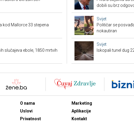
dobili su brz odgov
Svijet
a kod Mallorce 33 stepena
Političar se posvađ
nokautiran
Svijet
h slučajeva ebole, 1850 mrtvih
Iskopali tunel dug 2
O nama
Marketing
Uslovi
Aplikacije
Privatnost
Kontakt