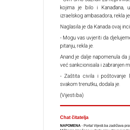
kojima je bilo i Kanađana, u
izraelskog ambasadora, rekla je
Naglasila je da Kanada ovaj inci
- Mogu vas uvjeriti da djeluj
pitanju, rekla je.
Anand je dalje napomenula da je
već sankcionisala i zabranjen mu
- Zaštita civila i poštovanje
svakom trenutku, dodala je.
(Vijesti.ba)
Chat čitatelja
NAPOMENA
- Portal Vijesti.ba zadržava pr