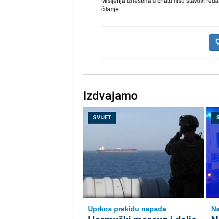
Mišljenja iznešena u chatu nisu stavovi reda
čitanje.
Izdvajamo
SVIJET
Uprkos prekidu napada
Na