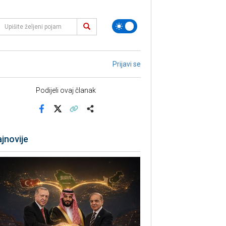
Prijavi se
Podijeli ovaj članak
Facebook
X
Kopiraj link
Više
jnovije