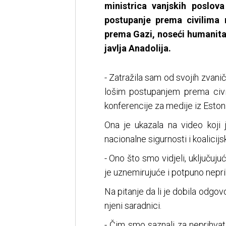
ministrica vanjskih poslov
postupanje prema civilima n
prema Gazi, noseći humanita
javlja Anadolija.
- Zatražila sam od svojih zvan
lošim postupanjem prema civil
konferencije za medije iz Estoni
Ona je ukazala na video koji j
nacionalne sigurnosti i koalici
- Ono što smo vidjeli, uključuju
je uznemirujuće i potpuno neprih
Na pitanje da li je dobila odgovo
njeni saradnici.
- Čim smo saznali za neprihvat