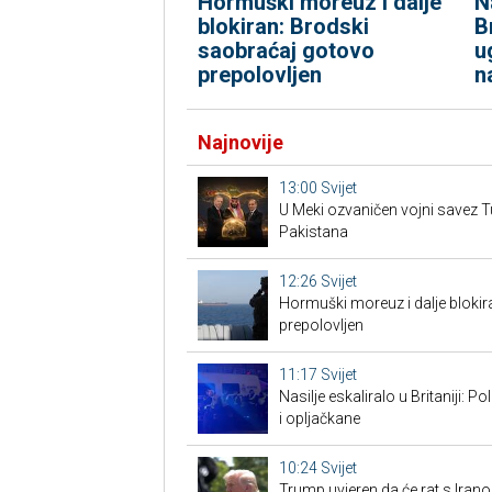
Hormuški moreuz i dalje
N
blokiran: Brodski
B
saobraćaj gotovo
u
prepolovljen
n
Najnovije
13:00
Svijet
U Meki ozvaničen vojni savez Tu
Pakistana
12:26
Svijet
Hormuški moreuz i dalje bloki
prepolovljen
11:17
Svijet
Nasilje eskaliralo u Britaniji: 
i opljačkane
10:24
Svijet
Trump uvjeren da će rat s Iran