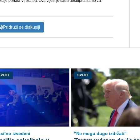
kcije portala Vijesti.ba. Ova vijest je sada dostupna samo za
Pridruži se diskusiji
SVIJET
SVIJET
silno izvedeni
"Ne mogu dugo izdržati"