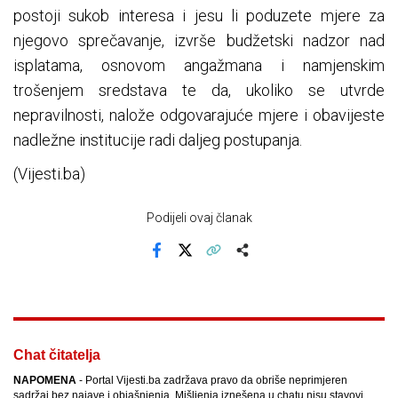
postoji sukob interesa i jesu li poduzete mjere za
njegovo sprečavanje, izvrše budžetski nadzor nad
isplatama, osnovom angažmana i namjenskim
trošenjem sredstava te da, ukoliko se utvrde
nepravilnosti, nalože odgovarajuće mjere i obavijeste
nadležne institucije radi daljeg postupanja.
(Vijesti.ba)
Podijeli ovaj članak
Facebook
X
Kopiraj link
Više
Chat čitatelja
NAPOMENA
- Portal Vijesti.ba zadržava pravo da obriše neprimjeren
sadržaj bez najave i objašnjenja. Mišljenja iznešena u chatu nisu stavovi