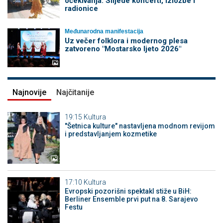
očekivanja: Slijede koncerti, izložbe i
radionice
Međunarodna manifestacija
Uz večer folklora i modernog plesa
zatvoreno "Mostarsko ljeto 2026"
Najnovije
Najčitanije
19:15
Kultura
"Šetnica kulture" nastavljena modnom revijom
i predstavljanjem kozmetike
17:10
Kultura
Evropski pozorišni spektakl stiže u BiH:
Berliner Ensemble prvi put na 8. Sarajevo
Festu