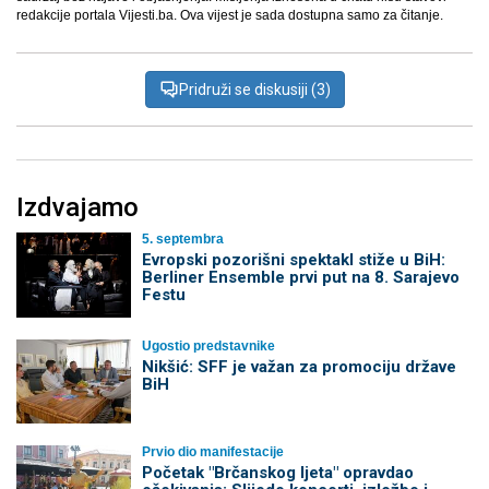
redakcije portala Vijesti.ba. Ova vijest je sada dostupna samo za čitanje.
Pridruži se diskusiji (3)
Izdvajamo
5. septembra
Evropski pozorišni spektakl stiže u BiH:
Berliner Ensemble prvi put na 8. Sarajevo
Festu
Ugostio predstavnike
Nikšić: SFF je važan za promociju države
BiH
Prvio dio manifestacije
Početak "Brčanskog ljeta" opravdao