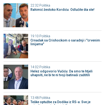
22:32
Politika
Rahimić žestoko Kordiću: Odlučite šta ste!
19:10
Politika
Crnadak sa Crishockom o saradnji i "crvenim
linijama"
14:02
Politika
Helez odgovorio Vučiću: Da smo te htjeli
uhapsiti, ne bi te ni tvoji batinaši zaštitili
13:48
Politika
Teške optužbe za Dodika iz RS-a: Sve je