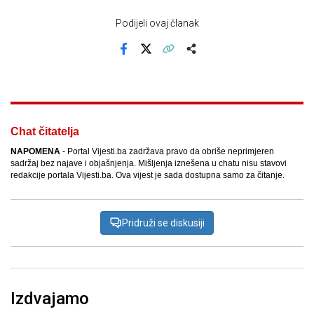
Podijeli ovaj članak
Facebook
X
Kopiraj link
Više
Chat čitatelja
NAPOMENA
- Portal Vijesti.ba zadržava pravo da obriše neprimjeren
sadržaj bez najave i objašnjenja. Mišljenja iznešena u chatu nisu stavovi
redakcije portala Vijesti.ba. Ova vijest je sada dostupna samo za čitanje.
Pridruži se diskusiji
Izdvajamo