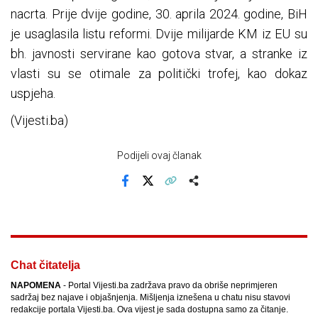
nacrta. Prije dvije godine, 30. aprila 2024. godine, BiH
je usaglasila listu reformi. Dvije milijarde KM iz EU su
bh. javnosti servirane kao gotova stvar, a stranke iz
vlasti su se otimale za politički trofej, kao dokaz
uspjeha.
(Vijesti.ba)
Podijeli ovaj članak
Facebook
X
Kopiraj link
Više
Chat čitatelja
NAPOMENA
- Portal Vijesti.ba zadržava pravo da obriše neprimjeren
sadržaj bez najave i objašnjenja. Mišljenja iznešena u chatu nisu stavovi
redakcije portala Vijesti.ba. Ova vijest je sada dostupna samo za čitanje.