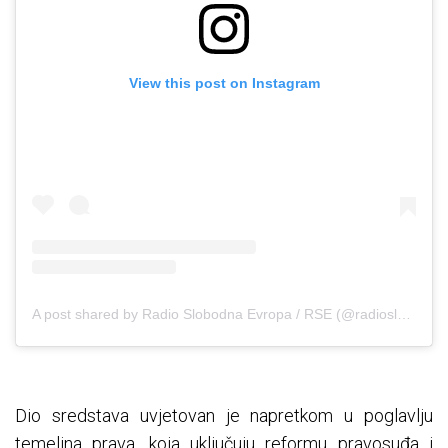
View this post on Instagram
A post shared by Radio Slobodna Evropa / RSE (@radioslobodnaevropa)
Dio sredstava uvjetovan je napretkom u poglavlju
temeljna prava, koja uključuju reformu pravosuđa i