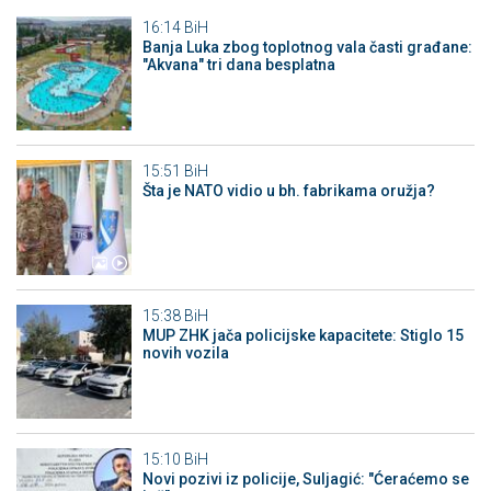
16:14
BiH
Banja Luka zbog toplotnog vala časti građane:
"Akvana" tri dana besplatna
15:51
BiH
Šta je NATO vidio u bh. fabrikama oružja?
15:38
BiH
MUP ZHK jača policijske kapacitete: Stiglo 15
novih vozila
15:10
BiH
Novi pozivi iz policije, Suljagić: "Ćeraćemo se