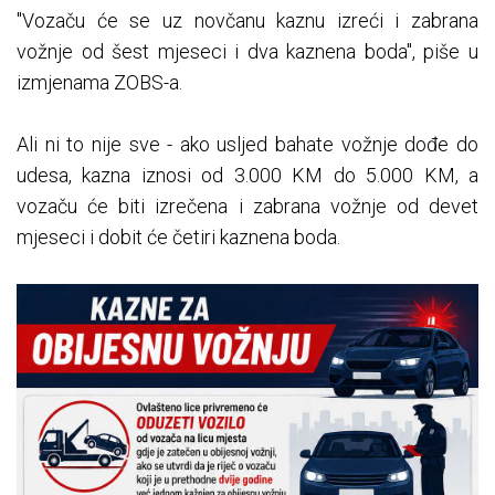
"Vozaču će se uz novčanu kaznu izreći i zabrana
vožnje od šest mjeseci i dva kaznena boda", piše u
izmjenama ZOBS-a.
Ali ni to nije sve - ako usljed bahate vožnje dođe do
udesa, kazna iznosi od 3.000 KM do 5.000 KM, a
vozaču će biti izrečena i zabrana vožnje od devet
mjeseci i dobit će četiri kaznena boda.