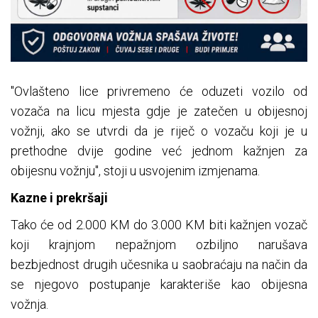
"Ovlašteno lice privremeno će oduzeti vozilo od
vozača na licu mjesta gdje je zatečen u obijesnoj
vožnji, ako se utvrdi da je riječ o vozaču koji je u
prethodne dvije godine već jednom kažnjen za
obijesnu vožnju", stoji u usvojenim izmjenama.
Kazne i prekršaji
Tako će od 2.000 KM do 3.000 KM biti kažnjen vozač
koji krajnjom nepažnjom ozbiljno narušava
bezbjednost drugih učesnika u saobraćaju na način da
se njegovo postupanje karakteriše kao obijesna
vožnja.