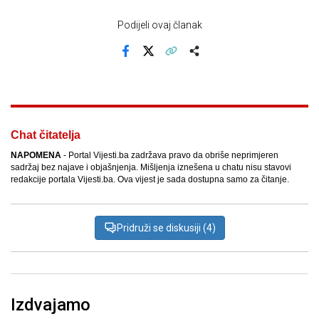
Podijeli ovaj članak
Facebook
X
Kopiraj link
Više
Chat čitatelja
NAPOMENA
- Portal Vijesti.ba zadržava pravo da obriše neprimjeren
sadržaj bez najave i objašnjenja. Mišljenja iznešena u chatu nisu stavovi
redakcije portala Vijesti.ba. Ova vijest je sada dostupna samo za čitanje.
Pridruži se diskusiji (4)
Izdvajamo