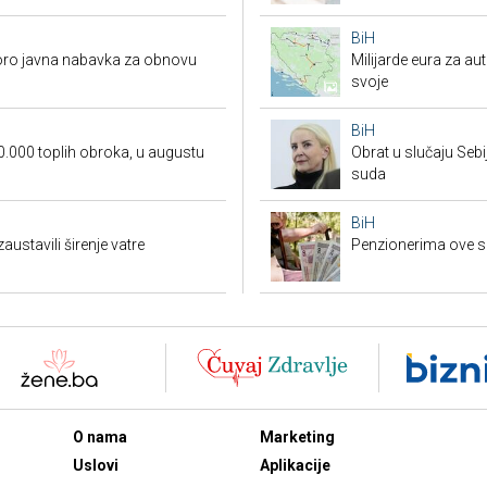
BiH
koro javna nabavka za obnovu
Milijarde eura za au
svoje
BiH
0.000 toplih obroka, u augustu
Obrat u slučaju Seb
suda
BiH
austavili širenje vatre
Penzionerima ove s
O nama
Marketing
Uslovi
Aplikacije