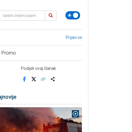
Prijavi se
/ Promo
Podijeli ovaj članak
Facebook
X
Kopiraj link
Više
jnovije