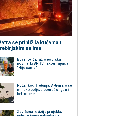
Vatra se približila kućama u
trebinjskim selima
Borenović pružio podršku
novinarki BN TV nakon napada:
"Nije sama"
Požar kod Trebinja: Aktiviralo se
minsko polje, u pomoć stigao i
helikopeter
Završena revizija projekta,
uskoro javna nabavka za