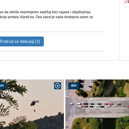
avo da obriše neprimjeren sadržaj bez najave i objašnjenja.
kcije portala Vijesti.ba. Ova vijest je sada dostupna samo za
Pridruži se diskusiji (3)
IH
BIH