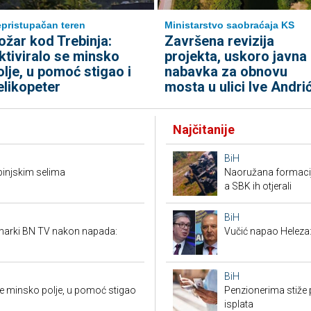
pristupačan teren
Ministarstvo saobraćaja KS
ožar kod Trebinja:
Završena revizija
ktiviralo se minsko
projekta, uskoro javna
olje, u pomoć stigao i
nabavka za obnovu
elikopeter
mosta u ulici Ive Andri
Najčitanije
BiH
ebinjskim selima
Naoružana formacija
a SBK ih otjerali
BiH
inarki BN TV nakon napada:
Vučić napao Heleza:
BiH
 se minsko polje, u pomoć stigao
Penzionerima stiže p
isplata