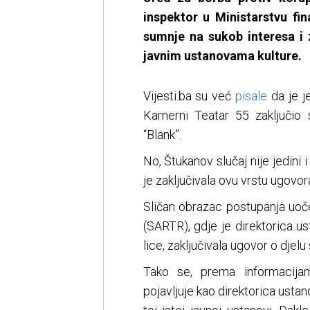
inspektor u Ministarstvu fin
sumnje na sukob interesa i 
javnim ustanovama kulture.
Vijesti.ba su već
pisale
da je j
Kamerni Teatar 55 zaključi
“Blank”.
No, Štukanov slučaj nije jedini i
je zaključivala ovu vrstu ugovor
Sličan obrazac postupanja uočen
(SARTR), gdje je direktorica u
lice, zaključivala ugovor o dje
Tako se, prema informacijam
pojavljuje kao direktorica ustan