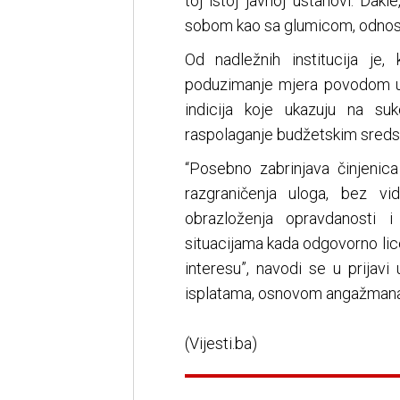
toj istoj javnoj ustanovi. Dakl
sobom kao sa glumicom, odnos
Od nadležnih institucija je,
poduzimanje mjera povodom uoč
indicija koje ukazuju na su
raspolaganje budžetskim sreds
“Posebno zabrinjava činjenic
razgraničenja uloga, bez vi
obrazloženja opravdanosti i
situacijama kada odgovorno lic
interesu”, navodi se u prijav
isplatama, osnovom angažmana
(Vijesti.ba)