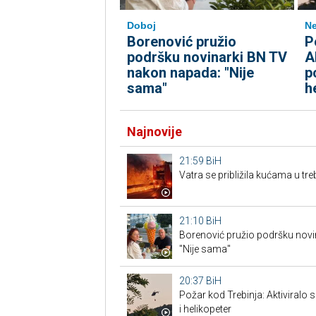
Doboj
Ne
Borenović pružio
P
podršku novinarki BN TV
A
nakon napada: "Nije
p
sama"
h
Najnovije
21:59
BiH
Vatra se približila kućama u tr
21:10
BiH
Borenović pružio podršku nov
"Nije sama"
20:37
BiH
Požar kod Trebinja: Aktiviralo
i helikopeter