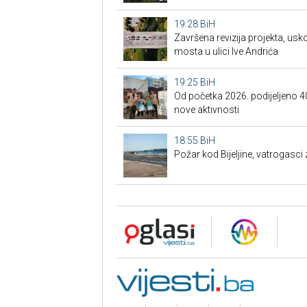
19:28
BiH
Završena revizija projekta, us
mosta u ulici Ive Andrića
19:25
BiH
Od početka 2026. podijeljeno 4
nove aktivnosti
18:55
BiH
Požar kod Bijeljine, vatrogasci z