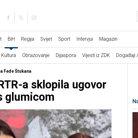
t
BiH
Regija
Svijet
Sport
Intervjui
Magazin
Kultura
Obrazovanje
Dijaspora
Vijesti iz ZDK
Događaji 
aja Feđe Štukana
RTR-a sklopila ugovor
s glumicom
Na