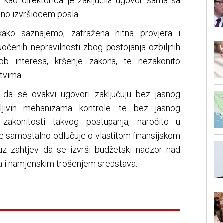
e, kao direktorica je zaključila ugovor sama sa
no izvršiocem posla.
 kako saznajemo, zatražena hitna provjera i
enih nepravilnosti zbog postojanja ozbiljnih
kob interesa, kršenje zakona, te nezakonito
tvima.
a da se ovakvi ugovori zaključuju bez jasnog
dljivih mehanizama kontrole, te bez jasnog
 zakonitosti takvog postupanja, naročito u
e samostalno odlučuje o vlastitom finansijskom
i uz zahtjev da se izvrši budžetski nadzor nad
 i namjenskim trošenjem sredstava.