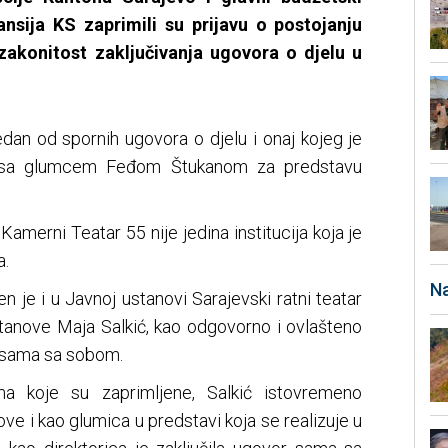
ansija KS zaprimili su prijavu o postojanju
zakonitost zaključivanja ugovora o djelu u
edan od spornih ugovora o djelu i onaj kojeg je
o sa glumcem Feđom Štukanom za predstavu
 Kamerni Teatar 55 nije jedina institucija koja je
a.
Na
 je i u Javnoj ustanovi Sarajevski ratni teatar
stanove Maja Salkić, kao odgovorno i ovlašteno
lu sama sa sobom.
a koje su zaprimljene, Salkić istovremeno
ove i kao glumica u predstavi koja se realizuje u