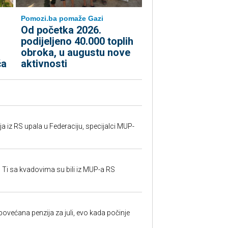
Pomozi.ba pomaže Gazi
Od početka 2026.
podijeljeno 40.000 toplih
obroka, u augustu nove
ća
aktivnosti
 iz RS upala u Federaciju, specijalci MUP-
 Ti sa kvadovima su bili iz MUP-a RS
ovećana penzija za juli, evo kada počinje