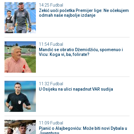
14:25
Fudbal
Zekić uoči početka Premijer lige: Ne očekujem
odmah naše najbolje izdanje
11:54
Fudbal
Mandić se obratio Džemidžiću, spomenuo i
Vicu: Koga vi, ba, folirate?
11:32
Fudbal
U Osijeku na ulici napadnut VAR sudija
11:09
Fudbal
Pjanić o Alajbegoviću: Može biti novi Dybala u
Juventusu