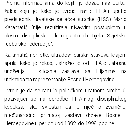
Prema informacijama do kojih je došao naš portal,
žalba koju je, kako je tvrdio, ranije FIFA-i uputio
predsjednik Hrvatske seljačke stranke (HSS) Mario
Karamatić "nije rezultirala nikakvim postupkom u
okviru disciplinskih ili regulatornih tijela Svjetske
fudbalske federacije".
Karamatić, nerijetko ultradesničarskih stavova, krajem
aprila, kako je rekao, zatražio je od FIFA-e zabranu
unošenja i isticanja zastava sa ljiljanima na
utakmicama reprezentacije Bosne i Hercegovine.
Tvrdio je da se radi "o političkom i ratnom simbolu",
pozivajući se na odredbe FIFA-inog disciplinskog
kodeksa, iako svjestan da je riječ o zvaničnoj
međunarodno priznatoj zastavi države Bosne i
Hercegovine u periodu od 1992. do 1998. godine.