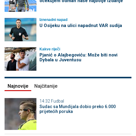
očekujem odmah naše najbolje izdanje
Iznenadni napad
U Osijeku na ulici napadnut VAR sudija
Kakve riječi
Pjanić o Alajbegoviću: Može biti novi
Dybala u Juventusu
Najnovije
Najčitanije
14:32
Fudbal
Sudac sa Mundijala dobio preko 6.000
prijetećih poruka