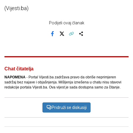
(Vijesti.ba)
Podijeli ovaj članak
Facebook
X
Kopiraj link
Više
Chat čitatelja
NAPOMENA
- Portal Vijesti.ba zadržava pravo da obriše neprimjeren
sadržaj bez najave i objašnjenja. Mišljenja iznešena u chatu nisu stavovi
redakcije portala Vijesti.ba. Ova vijest je sada dostupna samo za čitanje.
Pridruži se diskusiji