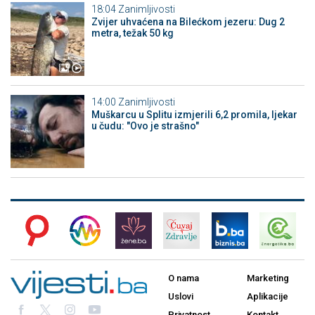
18:04
Zanimljivosti
Zvijer uhvaćena na Bilećkom jezeru: Dug 2
metra, težak 50 kg
14:00
Zanimljivosti
Muškarcu u Splitu izmjerili 6,2 promila, ljekar
u čudu: "Ovo je strašno"
O nama
Marketing
Uslovi
Aplikacije
Privatnost
Kontakt