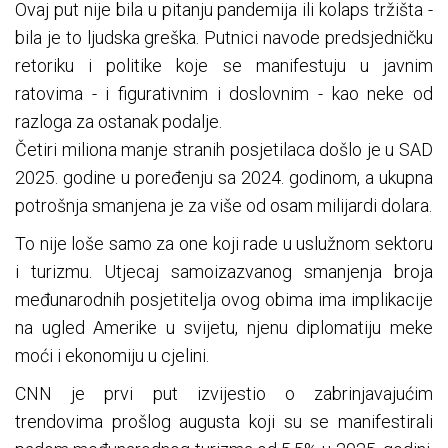
Ovaj put nije bila u pitanju pandemija ili kolaps tržišta -
bila je to ljudska greška. Putnici navode predsjedničku
retoriku i politike koje se manifestuju u javnim
ratovima - i figurativnim i doslovnim - kao neke od
razloga za ostanak podalje.
Četiri miliona manje stranih posjetilaca došlo je u SAD
2025. godine u poređenju sa 2024. godinom, a ukupna
potrošnja smanjena je za više od osam milijardi dolara.
To nije loše samo za one koji rade u uslužnom sektoru
i turizmu. Utjecaj samoizazvanog smanjenja broja
međunarodnih posjetitelja ovog obima ima implikacije
na ugled Amerike u svijetu, njenu diplomatiju meke
moći i ekonomiju u cjelini.
CNN je prvi put izvijestio o zabrinjavajućim
trendovima prošlog augusta koji su se manifestirali