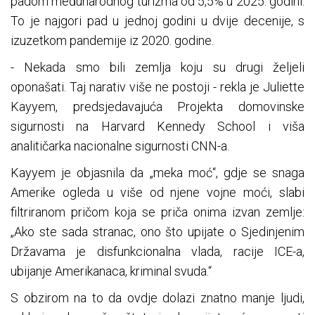
padom međunarodnog turizma od 5,5% u 2025. godini.
To je najgori pad u jednoj godini u dvije decenije, s
izuzetkom pandemije iz 2020. godine.
- Nekada smo bili zemlja koju su drugi željeli
oponašati. Taj narativ više ne postoji - rekla je Juliette
Kayyem, predsjedavajuća Projekta domovinske
sigurnosti na Harvard Kennedy School i viša
analitičarka nacionalne sigurnosti CNN-a.
Kayyem je objasnila da „meka moć“, gdje se snaga
Amerike ogleda u više od njene vojne moći, slabi
filtriranom pričom koja se priča onima izvan zemlje:
„Ako ste sada stranac, ono što upijate o Sjedinjenim
Državama je disfunkcionalna vlada, racije ICE-a,
ubijanje Amerikanaca, kriminal svuda.“
S obzirom na to da ovdje dolazi znatno manje ljudi,