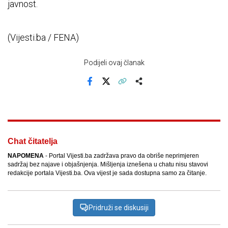
javnost.
(Vijesti.ba / FENA)
Podijeli ovaj članak
Facebook
X
Kopiraj link
Više
Chat čitatelja
NAPOMENA
- Portal Vijesti.ba zadržava pravo da obriše neprimjeren
sadržaj bez najave i objašnjenja. Mišljenja iznešena u chatu nisu stavovi
redakcije portala Vijesti.ba. Ova vijest je sada dostupna samo za čitanje.
Pridruži se diskusiji