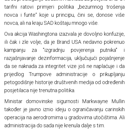
tarifni ratovi primjeri politika „bezumnog trošenja
novca i funte“ koje u principu, čini se, donose više
novca, ali na kraju SAD koštaju mnogo više.
Ova akcija Washingtona izazvala je dovoljno konfuzije,
ili čak i zle volje, da je Brand USA nedavno pokrenuo
kampanju za "izgradnju povjerenja putnika" i
razjašnjavanje dezinformacija, uključujući pojašnjenje
da se naknada za integritet vize još ne naplaćuje i da
prijedlog Trumpove administracije o prikupljanju
petogodišnje historije društvenih medija od određenih
posjetilaca nije trenutna politika.
Ministar domovinske sigurnosti Markwayne Mullin
također je javno iznio ideju o ograničavanju carinskih
operacija na aerodromima u gradovima utočištima. Ali
administracija do sada nije krenula dalje s tim.