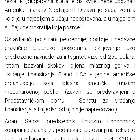
rekla je, „dugoročna šteta je da svijet neće upoznati
Ameriku... narativ Sjedinjenih Država je sada zemlja
koja je u najboljem slučaju nepoštovana, a u najgorem
slučaju demokratija koja posrće.“
Ostavljajući po strani percepcije, postoje i nedavne
praktične prepreke posjetama: oklijevanje oko
predložene naknade za integritet vize od 250 dolara,
ratom izazvani skokovi cijena mlaznog goriva i
ukidanje finansiranja Brand USA - jedine američke
organizacije koja plasira američki turizam
međunarodnoj publici. (Zakoni su predstavljeni u
Predstavničkom domu i Senatu za vraćanje
finansiranja, ali nijedan od njih nije napredovao.)
Adam Sacks, predsjednik Tourism Economics,
kompanije za analizu podataka o putovanjima, rekao je
da su predlaganje dodatnih naknada za posjetu SAD-u i