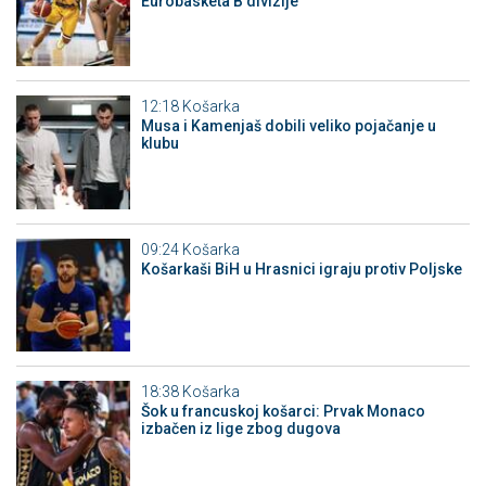
Eurobasketa B divizije
12:18
Košarka
Musa i Kamenjaš dobili veliko pojačanje u
klubu
09:24
Košarka
Košarkaši BiH u Hrasnici igraju protiv Poljske
18:38
Košarka
Šok u francuskoj košarci: Prvak Monaco
izbačen iz lige zbog dugova