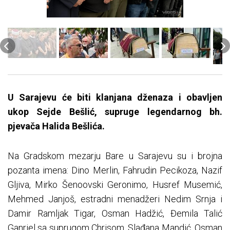
U Sarajevu će biti klanjana dženaza i obavljen
ukop Sejde Bešlić, supruge legendarnog bh.
pjevača Halida Bešlića.
Na Gradskom mezarju Bare u Sarajevu su i brojna
pozanta imena: Dino Merlin, Fahrudin Pecikoza, Nazif
Gljiva, Mirko Šenoovski Geronimo, Husref Musemić,
Mehmed Janjoš, estradni menadžeri Nedim Srnja i
Damir Ramljak Tigar, Osman Hadžić, Đemila Talić
Ganriel sa suprugom Chrisom, Slađana Mandić, Osman