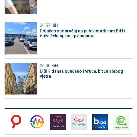
06:57
BiH
Pojačan saobraćaj na putevima širom BiH i
duža čekanja na granicama
06:00
BiH
U BiH danas sunčano i vruće, bit će slabog
vjetra