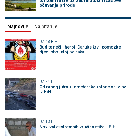
turizam raste uz zabrinutost i izazove
očuvanja prirode
Najnovije
Najčitanije
07:48
BiH
Budite nečiji heroj: Darujte krv i pomozite
djeci oboljeloj od raka
07:24
BiH
Od ranog jutra kilometarske kolone na izlazu
iz BiH
07:13
BiH
Novi val ekstremnih vrućina stiže u BiH