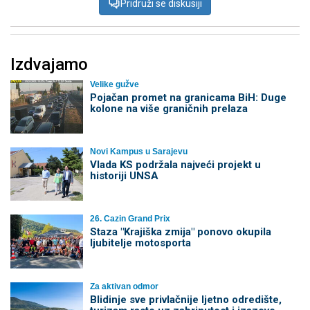
Pridruži se diskusiji
Izdvajamo
Velike gužve
Pojačan promet na granicama BiH: Duge
kolone na više graničnih prelaza
Novi Kampus u Sarajevu
Vlada KS podržala najveći projekt u
historiji UNSA
26. Cazin Grand Prix
Staza "Krajiška zmija" ponovo okupila
ljubitelje motosporta
Za aktivan odmor
Blidinje sve privlačnije ljetno odredište,