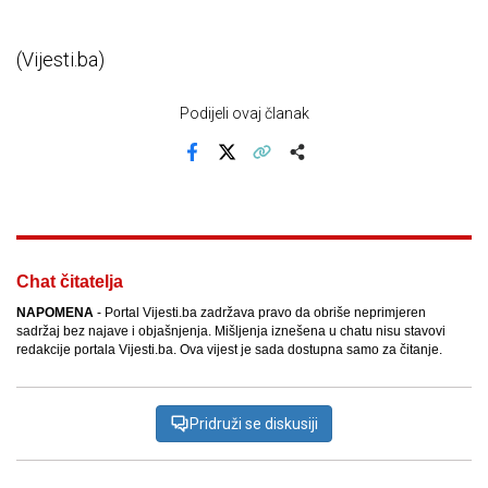
(Vijesti.ba)
Podijeli ovaj članak
Facebook
X
Kopiraj link
Više
Chat čitatelja
NAPOMENA
- Portal Vijesti.ba zadržava pravo da obriše neprimjeren
sadržaj bez najave i objašnjenja. Mišljenja iznešena u chatu nisu stavovi
redakcije portala Vijesti.ba. Ova vijest je sada dostupna samo za čitanje.
Pridruži se diskusiji