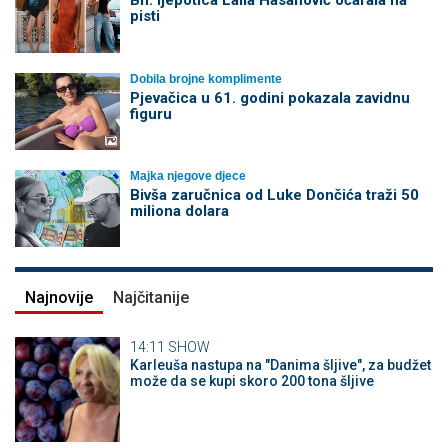
Bh. ljepotica Laila Hasanović očarala na
pisti
Dobila brojne komplimente
Pjevačica u 61. godini pokazala zavidnu
figuru
Majka njegove djece
Bivša zaručnica od Luke Dončića traži 50
miliona dolara
Najnovije
Najčitanije
14:11
SHOW
Karleuša nastupa na "Danima šljive", za budžet
može da se kupi skoro 200 tona šljive