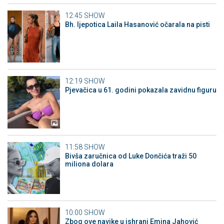
12:45
SHOW
Bh. ljepotica Laila Hasanović očarala na pisti
12:19
SHOW
Pjevačica u 61. godini pokazala zavidnu figuru
11:58
SHOW
Bivša zaručnica od Luke Dončića traži 50
miliona dolara
10:00
SHOW
Zbog ove navike u ishrani Emina Jahović