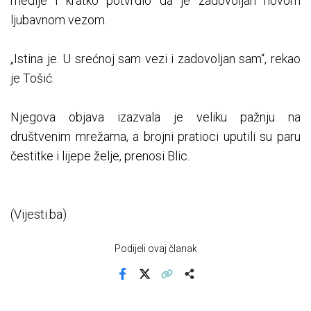
medije i kratko potvrdio da je zadovoljan novom
ljubavnom vezom.
„Istina je. U srećnoj sam vezi i zadovoljan sam“, rekao
je Tošić.
Njegova objava izazvala je veliku pažnju na
društvenim mrežama, a brojni pratioci uputili su paru
čestitke i lijepe želje, prenosi Blic.
(Vijesti.ba)
Podijeli ovaj članak
Facebook
X
Kopiraj link
Više