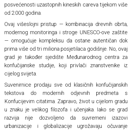
posvećenosti uzastopnih kineskih careva tijekom više
od 2.000 godina.
Ovaj višeslojni pristup — kombinacija drevnih obrta,
modernog monitoringa i stroge UNESCO-ove zaštite
— omogućuje kompleksu da ostane autentičan dok
prima više od tri miliona posjetilaca godišnje. No, ovaj
grad je također sjedište Međunarodnog centra za
konfučijanske studije, koji privlači znanstvenike iz
cijelog svijeta.
Suvenirnice prodaju sve od klasičnih konfučijanskih
tekstova do modernih odjevnih predmeta s
Konfucijevim citatima. Zapravo, život u cijelom gradu
u znaku je velikog filozofa i učenjaka. Iako se grad
razvija nije dozvoljeno da suvremeni izazovi
urbanizacije i globalizacije ugrožavaju očuvanje