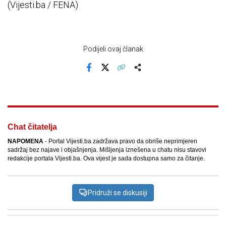
(Vijesti.ba / FENA)
Podijeli ovaj članak
Facebook
X
Kopiraj link
Više
Chat čitatelja
NAPOMENA
- Portal Vijesti.ba zadržava pravo da obriše neprimjeren
sadržaj bez najave i objašnjenja. Mišljenja iznešena u chatu nisu stavovi
redakcije portala Vijesti.ba. Ova vijest je sada dostupna samo za čitanje.
Pridruži se diskusiji