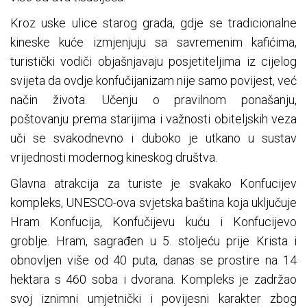
Kroz uske ulice starog grada, gdje se tradicionalne
kineske kuće izmjenjuju sa savremenim kafićima,
turistički vodiči objašnjavaju posjetiteljima iz cijelog
svijeta da ovdje konfučijanizam nije samo povijest, već
način života. Učenju o pravilnom ponašanju,
poštovanju prema starijima i važnosti obiteljskih veza
uči se svakodnevno i duboko je utkano u sustav
vrijednosti modernog kineskog društva.
Glavna atrakcija za turiste je svakako Konfucijev
kompleks, UNESCO-ova svjetska baština koja uključuje
Hram Konfucija, Konfučijevu kuću i Konfucijevo
groblje. Hram, sagrađen u 5. stoljeću prije Krista i
obnovljen više od 40 puta, danas se prostire na 14
hektara s 460 soba i dvorana. Kompleks je zadržao
svoj iznimni umjetnički i povijesni karakter zbog