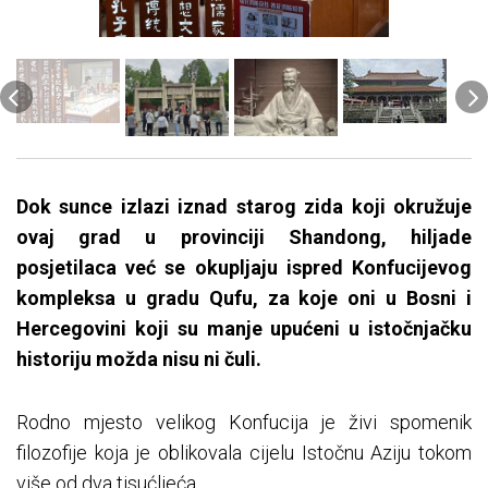
Dok sunce izlazi iznad starog zida koji okružuje
ovaj grad u provinciji Shandong, hiljade
posjetilaca već se okupljaju ispred Konfucijevog
kompleksa u gradu Qufu, za koje oni u Bosni i
Hercegovini koji su manje upućeni u istočnjačku
historiju možda nisu ni čuli.
Rodno mjesto velikog Konfucija je živi spomenik
filozofije koja je oblikovala cijelu Istočnu Aziju tokom
više od dva tisućljeća.