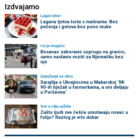
Izdvajamo
Lagan izbor
Lagana ljetna torta s malinama: Bez
pečenja i gotova bez puno muke
I to je moguće
Bosanac zaboravio suprugu na granici,
samo nastavio voziti za Njemačku bez
nje
Zapažanja sa ulica
Sarajlija o Ukrajincima u Makarskoj "Mi
90-ih bježali u farmerkama, a oni divljaju
u Poršeima"
Sve u cilju zaštite
Zašto ljudi sve češće umotavaju novac u
foliju? Razlog je vrlo dobar