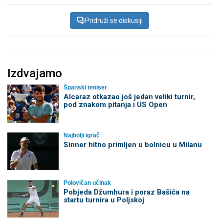
Pridruži se diskusiji
Izdvajamo
Španski teniser
Alcaraz otkazao još jedan veliki turnir,
pod znakom pitanja i US Open
Najbolji igrač
Sinner hitno primljen u bolnicu u Milanu
Polovičan učinak
Pobjeda Džumhura i poraz Bašića na
startu turnira u Poljskoj