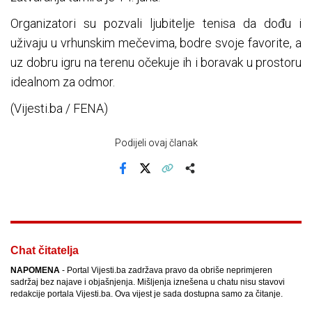
Organizatori su pozvali ljubitelje tenisa da dođu i
uživaju u vrhunskim mečevima, bodre svoje favorite, a
uz dobru igru na terenu očekuje ih i boravak u prostoru
idealnom za odmor.
(Vijesti.ba / FENA)
Podijeli ovaj članak
Facebook
X
Kopiraj link
Više
Chat čitatelja
NAPOMENA
- Portal Vijesti.ba zadržava pravo da obriše neprimjeren
sadržaj bez najave i objašnjenja. Mišljenja iznešena u chatu nisu stavovi
redakcije portala Vijesti.ba. Ova vijest je sada dostupna samo za čitanje.