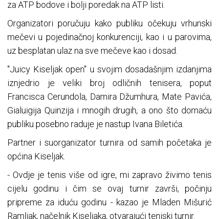
za ATP bodove i bolji poredak na ATP listi.
Organizatori poručuju kako publiku očekuju vrhunski
mečevi u pojedinačnoj konkurenciji, kao i u parovima,
uz besplatan ulaz na sve mečeve kao i dosad.
"Juicy Kiseljak open" u svojim dosadašnjim izdanjima
iznjedrio je veliki broj odličnih tenisera, poput
Francisca Cerundola, Damira Džumhura, Mate Pavića,
Gialuigija Quinzija i mnogih drugih, a ono što domaću
publiku posebno raduje je nastup Ivana Biletića.
Partner i suorganizator turnira od samih početaka je
općina Kiseljak.
- Ovdje je tenis više od igre, mi zapravo živimo tenis
cijelu godinu i čim se ovaj turnir završi, počinju
pripreme za iduću godinu - kazao je Mladen Mišurić
Ramljak, načelnik Kiseljaka, otvarajući teniski turnir.