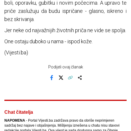
boli, oporavku, gubitku i novim počecima. A upravo te
priče zaslužuju da budu ispričane - glasno, iskreno i
bez skrivanja.
Jer neke od najvažnijih životnih priča ne vide se spolja.
One ostaju duboko u nama - ispod kože.
(Vijesti.ba)
Podijeli ovaj članak
Facebook
X
Kopiraj link
Više
Chat čitatelja
NAPOMENA
- Portal Vijesti.ba zadržava pravo da obriše neprimjeren
sadržaj bez najave i objašnjenja. Mišljenja iznešena u chatu nisu stavovi
redakcije portala Vijesti.ba. Ova vijest je sada dostupna samo za čitanje.