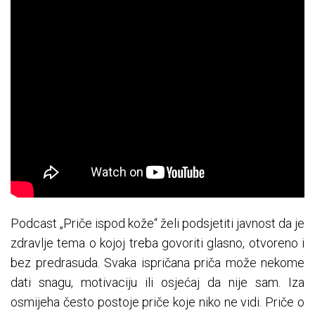
Podcast „Priče ispod kože“ želi podsjetiti javnost da je
zdravlje tema o kojoj treba govoriti glasno, otvoreno i
bez predrasuda. Svaka ispričana priča može nekome
dati snagu, motivaciju ili osjećaj da nije sam. Iza
osmijeha često postoje priče koje niko ne vidi. Priče o