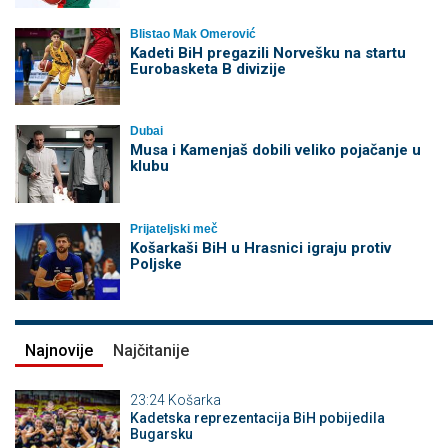
Blistao Mak Omerović
Kadeti BiH pregazili Norvešku na startu
Eurobasketa B divizije
Dubai
Musa i Kamenjaš dobili veliko pojačanje u
klubu
Prijateljski meč
Košarkaši BiH u Hrasnici igraju protiv
Poljske
Najnovije
Najčitanije
23:24
Košarka
Kadetska reprezentacija BiH pobijedila
Bugarsku