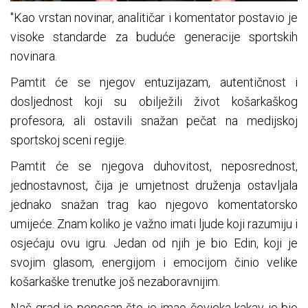
"Kao vrstan novinar, analitičar i komentator postavio je
visoke standarde za buduće generacije sportskih
novinara.
Pamtit će se njegov entuzijazam, autentičnost i
dosljednost koji su obilježili život košarkaškog
profesora, ali ostavili snažan pečat na medijskoj
sportskoj sceni regije.
Pamtit će se njegova duhovitost, neposrednost,
jednostavnost, čija je umjetnost druženja ostavljala
jednako snažan trag kao njegovo komentatorsko
umijeće. Znam koliko je važno imati ljude koji razumiju i
osjećaju ovu igru. Jedan od njih je bio Edin, koji je
svojim glasom, energijom i emocijom činio velike
košarkaške trenutke još nezaboravnijim.
Naš grad je ponosan što je imao čovjeka kakav je bio