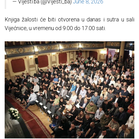
— Vijesti.ba (@Vijesti_ba)
June 8, 2026
Knjiga žalosti će biti otvorena u danas i sutra u sali
Vijećnice, u vremenu od 9.00 do 17.00 sati.