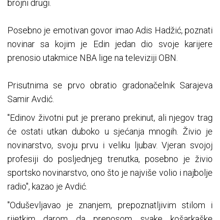
brojni drugi.
Posebno je emotivan govor imao Adis Hadžić, poznati
novinar sa kojim je Edin jedan dio svoje karijere
prenosio utakmice NBA lige na televiziji OBN.
Prisutnima se prvo obratio gradonačelnik Sarajeva
Samir Avdić.
"Edinov životni put je prerano prekinut, ali njegov trag
će ostati utkan duboko u sjećanja mnogih. Živio je
novinarstvo, svoju prvu i veliku ljubav. Vjeran svojoj
profesiji do posljednjeg trenutka, posebno je živio
sportsko novinarstvo, ono što je najviše volio i najbolje
radio", kazao je Avdić.
"Oduševljavao je znanjem, prepoznatljivim stilom i
rijetkim darom da prenosom svake košarkaške