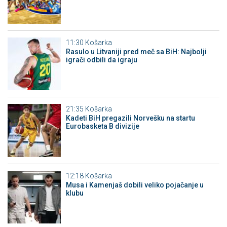
11:30
Košarka
Rasulo u Litvaniji pred meč sa BiH: Najbolji
igrači odbili da igraju
21:35
Košarka
Kadeti BiH pregazili Norvešku na startu
Eurobasketa B divizije
12:18
Košarka
Musa i Kamenjaš dobili veliko pojačanje u
klubu