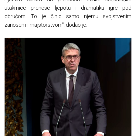
utakmice prenese ljepotu i dramatiku igre pod
obručom. To je činio samo njemu svojstvenim
zanosom i majstorstvom", dodao je.