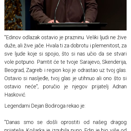
"Edinov odlazak ostavio je prazninu. Veliki ljudi ne žive
duže, ali žive jače. Hvala ti za dobrotu i plemenitost, za
sve ljude koje si spojio, što si nas učio da se stvari
vole potpuno. Pamtit će te tvoje Sarajevo, Skenderija,
Beograd, Zagreb i region koji je odrastao uz tvoj glas.
Ostavio si nasljeđe, tvoj glas je utihnuo ali ono što si
ostavio neće", poručio je njegov prijatelj Adnan
Hasković.
Legendarni Dejan Bodiroga rekao je:
"Danas smo se došli oprostiti od našeg dragog
prijatelja. Košarka je izgubila puno, Edin je bio više od