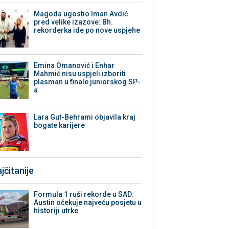
Magoda ugostio Iman Avdić
pred velike izazove: Bh.
rekorderka ide po nove uspjehe
Emina Omanović i Enhar
Mahmić nisu uspjeli izboriti
plasman u finale juniorskog SP-
a
Lara Gut-Behrami objavila kraj
bogate karijere
jčitanije
Formula 1 ruši rekorde u SAD:
Austin očekuje najveću posjetu u
historiji utrke