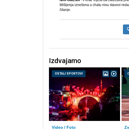
NAPOMENA
- Portal Vijesti.ba zadržava pr
Mišljenja iznešena u chatu nisu stavovi reda
čitanje.
Izdvajamo
OSTALI SPORTOVI
Video / Foto
Zv