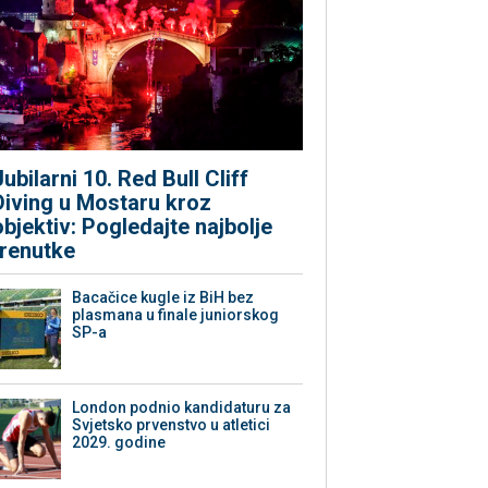
Jubilarni 10. Red Bull Cliff
Diving u Mostaru kroz
objektiv: Pogledajte najbolje
trenutke
Bacačice kugle iz BiH bez
plasmana u finale juniorskog
SP-a
London podnio kandidaturu za
Svjetsko prvenstvo u atletici
2029. godine