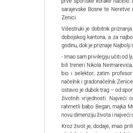
prve sportske korake načinio 
sarajevske Bosne te Neretve i
Zenici.
Višestruki je dobitnik priznanj
dobojskog kantona, a za najbol
godinu, dok je priznaje Najbolji
- Imao sam privilegiju učiti od lj
bili treneri Nikola Neimarevića
bio i selektor; zatim profeso
načelnik i gradonačelnik Zenice
ostavio je dubok trag – od sporta
životnih vrijednosti. Najveći
rahmetli babo Began, majka Mu
novu dimenziju života i najveći 
Kroz život je, dodaje, imao pril