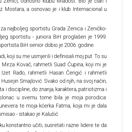
u Zenici, odnosno klubu Mladost. Bio je član i
z Mostara, a osnovao je i klub Internacional u
a za najboljeg sportistu Grada Zenica i Zeničko-
jeg sportistu - juniora BiH proglašen je 1999.
 sportista BiH senior dobio je 2006. godine.
udi, koji su me usmjerili i definisali moj put. To su
, Mirza Kovač, rahmetli Suad Ćupina, koji mi je
r Izet Rađo, rahmetli Hasan Čengić i rahmetli
 Husejin Smajlović. Svako od njih, na svoj način,
 i discipline, do znanja, karaktera, patriotizma i
 oslonac u svemu tome bila je moja porodica:
nevera te moja kćerka Fatma, koja mi je dala
smisao - istakao je Kalušić.
iku konstantno učiti, susretati razne lidere te da