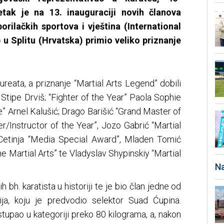
etak je na 13. inauguraciji novih članova
rilačkih sportova i vještina (International
 u Splitu (Hrvatska) primio veliko priznanje
reata, a priznanje “Martial Arts Legend” dobili
 Stipe Drviš; “Fighter of the Year” Paola Sophie
e” Arnel Kalušić; Drago Barišić “Grand Master of
r/Instructor of the Year”, Jozo Gabrić “Martial
Cetinja “Media Special Award”, Mladen Tomić
he Martial Arts” te Vladyslav Shypinskiy “Martial
Na
h bh. karatista u historiji te je bio član jedne od
cija, koju je predvodio selektor Suad Ćupina.
tupao u kategoriji preko 80 kilograma, a, nakon