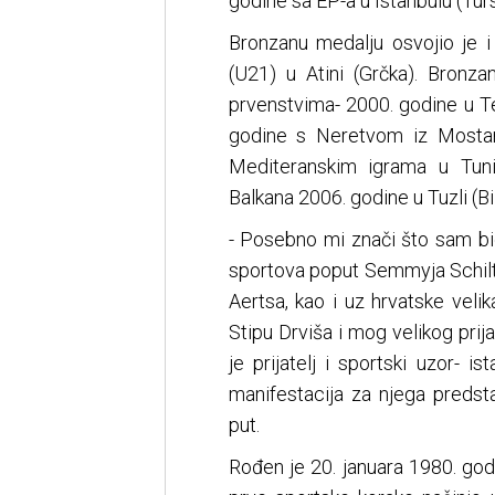
godine sa EP-a u Istanbulu (Turs
Bronzanu medalju osvojio je i
(U21) u Atini (Grčka). Bronz
prvenstvima- 2000. godine u Te
godine s Neretvom iz Mostara
Mediteranskim igrama u Tuni
Balkana 2006. godine u Tuzli (Bi
- Posebno mi znači što sam bio
sportova poput Semmyja Schilt
Aertsa, kao i uz hrvatske veli
Stipu Drviša i mog velikog prija
je prijatelj i sportski uzor- i
manifestacija za njega predstav
put.
Rođen je 20. januara 1980. godin