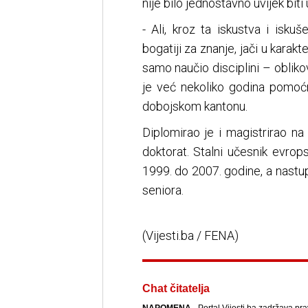
nije bilo jednostavno uvijek biti 
- Ali, kroz ta iskustva i isku
bogatiji za znanje, jači u karak
samo naučio disciplini – oblikov
je već nekoliko godina pomoćn
dobojskom kantonu.
Diplomirao je i magistrirao na
doktorat. Stalni učesnik evrop
1999. do 2007. godine, a nastup
seniora.
(Vijesti.ba / FENA)
Chat čitatelja