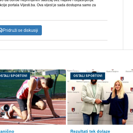
avo da obriše neprimjeren sadržaj bez najave i objašnjenja.
kcije portala Vijesti.ba. Ova vijest je sada dostupna samo za
Pridruži se diskusiji
OSTALI SPORTOVI
OSTALI SPORTOVI
anično
Rezultati tek dolaze