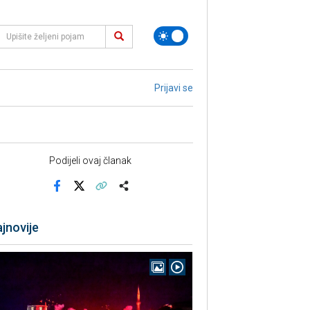
Prijavi se
Podijeli ovaj članak
Facebook
X
Kopiraj link
Više
jnovije