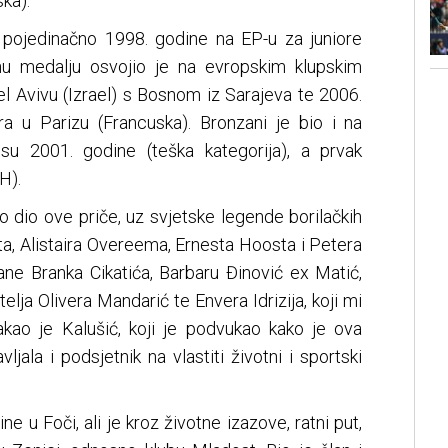
ka).
 pojedinačno 1998. godine na EP-u za juniore
anu medalju osvojio je na evropskim klupskim
l Avivu (Izrael) s Bosnom iz Sarajeva te 2006.
 u Parizu (Francuska). Bronzani je bio i na
su 2001. godine (teška kategorija), a prvak
H).
 dio ove priče, uz svjetske legende borilačkih
a, Alistaira Overeema, Ernesta Hoosta i Petera
kane Branka Cikatića, Barbaru Đinović ex Matić,
telja Olivera Mandarić te Envera Idrizija, koji mi
stakao je Kalušić, koji je podvukao kako je ova
ljala i podsjetnik na vlastiti životni i sportski
e u Foči, ali je kroz životne izazove, ratni put,