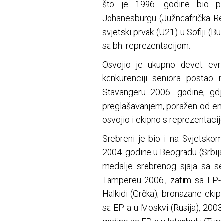
što je 1996. godine bio p
Johanesburgu (Južnoafrička Re
svjetski prvak (U21) u Sofiji (
sa bh. reprezentacijom.
Osvojio je ukupno devet evr
konkurenciji seniora posta
Stavangeru 2006. godine, gd
preglašavanjem, poražen od eng
osvojio i ekipno s reprezentaci
Srebreni je bio i na Svjetsko
2004. godine u Beogradu (Srbija
medalje srebrenog sjaja sa s
Tampereu 2006., zatim sa EP-a
Halkidi (Grčka); bronazane eki
sa EP-a u Moskvi (Rusija), 20