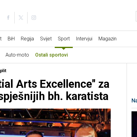
t
BiH
Regija
Svijet
Sport
Intervjui
Magazin
Auto-moto
Ostali sportovi
plit
ial Arts Excellence" za
pješnijih bh. karatista
Na