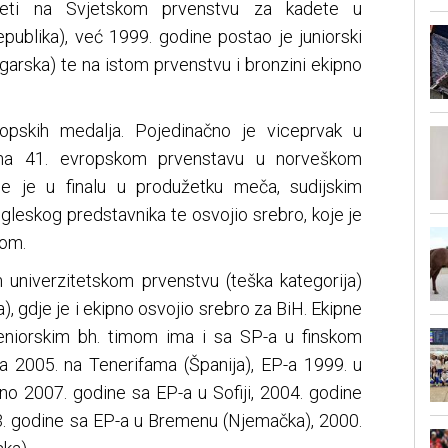
eti na Svjetskom prvenstvu za kadete u
publika), već 1999. godine postao je juniorski
Bugarska) te na istom prvenstvu i bronzini ekipno
opskih medalja. Pojedinačno je viceprvak u
o na 41. evropskom prvenstavu u norveškom
je je u finalu u produžetku meča, sudijskim
leskog predstavnika te osvojio srebro, koje je
jom.
m univerzitetskom prvenstvu (teška kategorija)
), gdje je i ekipno osvojio srebro za BiH. Ekipne
eniorskim bh. timom ima i sa SP-a u finskom
 2005. na Tenerifama (Španija), EP-a 1999. u
pno 2007. godine sa EP-a u Sofiji, 2004. godine
03. godine sa EP-a u Bremenu (Njemačka), 2000.