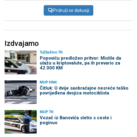
Pridruži se diskusiji
Izdvajamo
Tužilaštvo TK
Popoviću predložen pritvor: Mislile da
ulažu u kriptovalute, pa ih prevario za
42.000 KM
MUP HNK
Čitluk: U dvije saobraćajne nesreće teško
povrijeđena dvojica motociklista
MUP TK
Vozač iz Banovića sletio s ceste i
poginuo