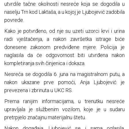
utvrdile tačne okolnosti nesreće koja se dogodila u
naselju Trn kod Laktaša, a u kojoj je Ljubojević zadobila
povrede.
Kako je potvrđeno, od nje su uzeti uzorci krvi i urina
radi vještačenja, a nakon završetka istrage biće
donesene zakonom predviđene mjere. Policija je
naglasila da će odgovornost biti utvrđena nakon
kompletiranja svih činjenica i dokaza.
Nesreća se dogodila 6. juna na magistralnom putu, a
nakon ukazane prve pomoći, Anja Ljubojević je
prevezena i zbrinuta u UKC RS.
Prema ranijim informacijama, u trenutku nesreće
upravljala je službenim vozilom, koje je u sudaru
pretrpjelo značajnu materijalnu štetu.
Nakon događaja, Ljubojević se i sama oglasila,