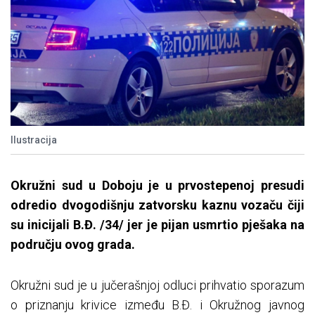
Ilustracija
Okružni sud u Doboju je u prvostepenoj presudi
odredio dvogodišnju zatvorsku kaznu vozaču čiji
su inicijali B.Đ. /34/ jer je pijan usmrtio pješaka na
području ovog grada.
Okružni sud je u jučerašnjoj odluci prihvatio sporazum
o priznanju krivice između B.Đ. i Okružnog javnog