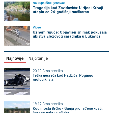
Na kupalištu Pjenovac
Tragedija kod Zavidovića: U rijeci Krivaji
utopio se 24-godišnji muškarac
Video
Uznemirujuće: Objavljen snimak pokušaja
ubistva Elezovog saradnika u Lukavici
Najnovije
Najčitanije
20:19
Crna hronika
Teška nesreća kod Hadžića: Poginuo
motociklista
18:12
Crna hronika
Kod mosta Brčko - Gunja pronađene kosti,
čeka se nalaz vještaka