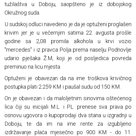
tužilaštva u Doboju, saopšteno je iz dobojskog
Okružnog suda.
U sudskoj odluci navedeno je da je optuženi proglašen
krivim jer je u večernjim satima 22. avgusta prošle
godine sa 2,08 promila alkohola u krvi vozio
"mercedes" i iz pravca Polja prema naselju Podnovlje
udario pješaka Ž.M, koji je od posljedica povreda
preminuo na licu mjesta.
Optuženi je obavezan da na ime troškova krivičnog
postupka plati 2.259 KM i paušal sudu od 150 KM.
On je obavezan i da maloljetnim sinovima oštećenog
lica čiji su inicijali M.L. i P.L. prenese sva prava po
osnovu ugovora o kupoprodaji dva stana u izgradnji u
Doboju, te da im na ime rente za izgubljeno
izdržavanje plaća mjesečno po 900 KM - do 11.