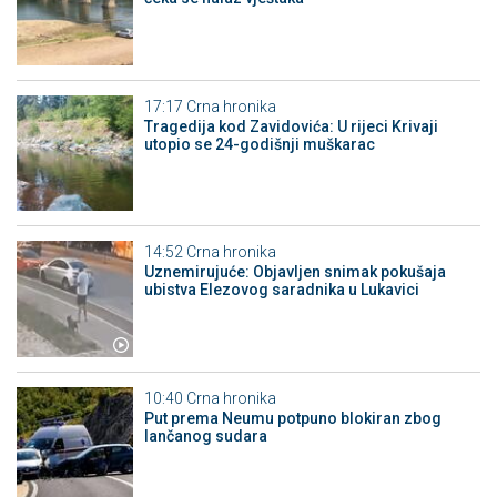
17:17
Crna hronika
Tragedija kod Zavidovića: U rijeci Krivaji
utopio se 24-godišnji muškarac
14:52
Crna hronika
Uznemirujuće: Objavljen snimak pokušaja
ubistva Elezovog saradnika u Lukavici
10:40
Crna hronika
Put prema Neumu potpuno blokiran zbog
lančanog sudara