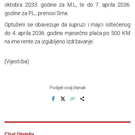
oktobra 2033. godine za M.L, te do 7. aprila 2036.
godine za P.L., prenosi Srna.
Optuženi se obavezuje da supruzi i majci oštećenog
do 4. aprila 2036. godine mjesečno plaća po 500 KM
na ime rente za izgubljeno izdržavanje.
(Vijesti.ba)
Podijeli ovaj članak
Facebook
X
Kopiraj link
Više
Chat čitatelja