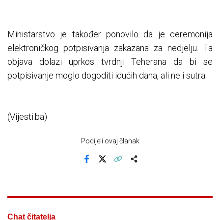
Ministarstvo je također ponovilo da je ceremonija
elektroničkog potpisivanja zakazana za nedjelju. Ta
objava dolazi uprkos tvrdnji Teherana da bi se
potpisivanje moglo dogoditi idućih dana, ali ne i sutra.
(Vijesti.ba)
Podijeli ovaj članak
Facebook
X
Kopiraj link
Više
Chat čitatelja