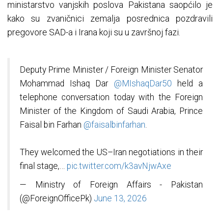
ministarstvo vanjskih poslova Pakistana saopćilo je
kako su zvaničnici zemalja posrednica pozdravili
pregovore SAD-a i Irana koji su u završnoj fazi.
Deputy Prime Minister / Foreign Minister Senator
Mohammad Ishaq Dar
@MIshaqDar50
held a
telephone conversation today with the Foreign
Minister of the Kingdom of Saudi Arabia, Prince
Faisal bin Farhan
@faisalbinfarhan
.
They welcomed the US–Iran negotiations in their
final stage,…
pic.twitter.com/k3avNjwAxe
— Ministry of Foreign Affairs - Pakistan
(@ForeignOfficePk)
June 13, 2026