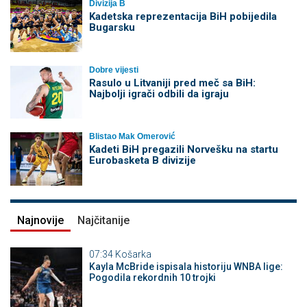
Divizija B
Kadetska reprezentacija BiH pobijedila
Bugarsku
Dobre vijesti
Rasulo u Litvaniji pred meč sa BiH:
Najbolji igrači odbili da igraju
Blistao Mak Omerović
Kadeti BiH pregazili Norvešku na startu
Eurobasketa B divizije
Najnovije
Najčitanije
07:34
Košarka
Kayla McBride ispisala historiju WNBA lige:
Pogodila rekordnih 10 trojki