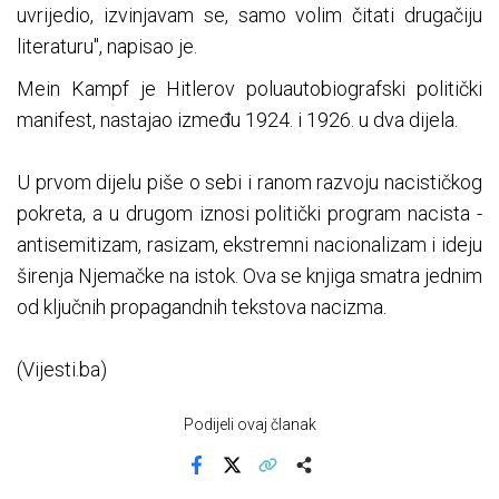
uvrijedio, izvinjavam se, samo volim čitati drugačiju
literaturu", napisao je.
Mein Kampf je Hitlerov poluautobiografski politički
manifest, nastajao između 1924. i 1926. u dva dijela.
U prvom dijelu piše o sebi i ranom razvoju nacističkog
pokreta, a u drugom iznosi politički program nacista -
antisemitizam, rasizam, ekstremni nacionalizam i ideju
širenja Njemačke na istok. Ova se knjiga smatra jednim
od ključnih propagandnih tekstova nacizma.
(Vijesti.ba)
Podijeli ovaj članak
Facebook
X
Kopiraj link
Više