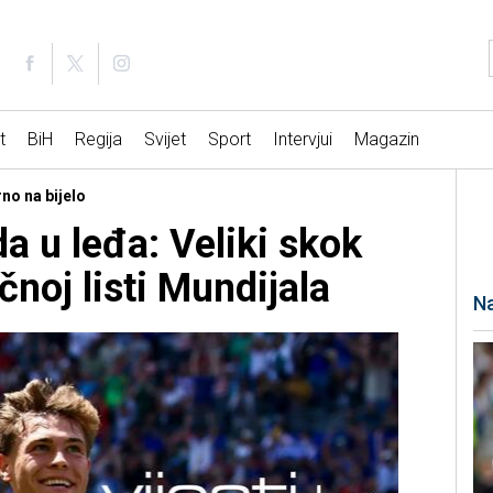
t
BiH
Regija
Svijet
Sport
Intervjui
Magazin
no na bijelo
a u leđa: Veliki skok
noj listi Mundijala
Na