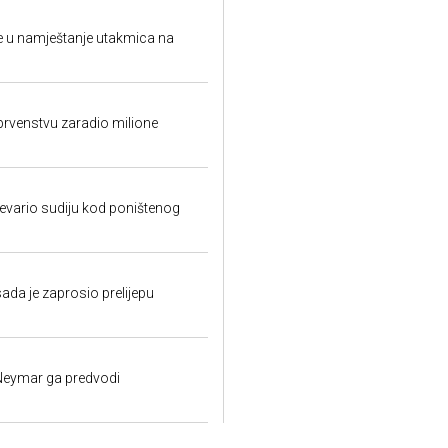
 u namještanje utakmica na
rvenstvu zaradio milione
evario sudiju kod poništenog
 sada je zaprosio prelijepu
 Neymar ga predvodi