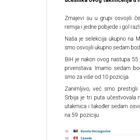
Zmajevi su u grupi osvojili č
remija i jedne pobjede i gol razli
Naša je selekcija ukupno na M
smo osvojili ukupno sedam bodova 
BiH je nakon ovog nastupa 55. r
prvenstava. Imamo sedam bod
smo za više od 10 pozicija.
Zanimljivo, već smo prestigli
Srbija je tri puta učestvovala
utakmica i također sedam osvoj
na 59. poziciju.