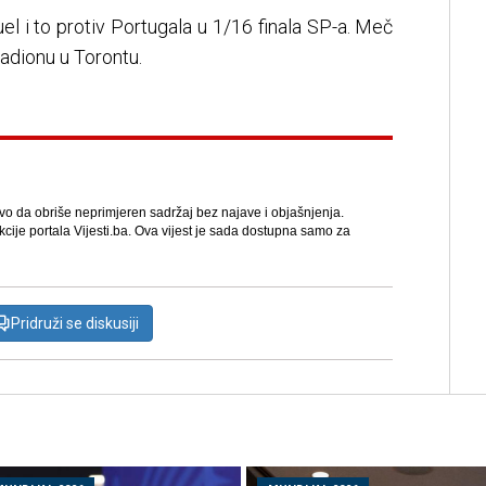
el i to protiv Portugala u 1/16 finala SP-a. Meč
tadionu u Torontu.
avo da obriše neprimjeren sadržaj bez najave i objašnjenja.
kcije portala Vijesti.ba. Ova vijest je sada dostupna samo za
Pridruži se diskusiji