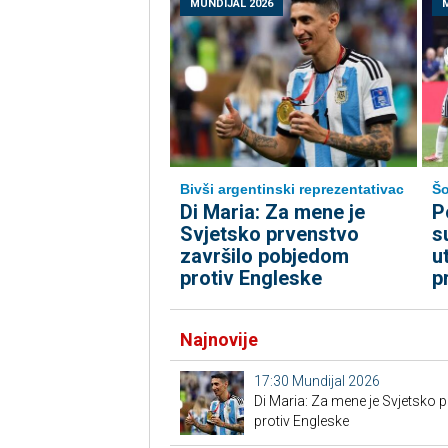
MUNDIJAL 2026
Bivši argentinski reprezentativac
Šo
Di Maria: Za mene je
P
Svjetsko prvenstvo
s
završilo pobjedom
u
protiv Engleske
p
Najnovije
17:30
Mundijal 2026
Di Maria: Za mene je Svjetsko 
protiv Engleske