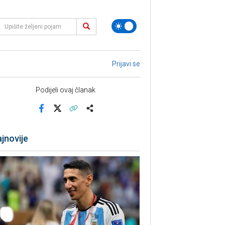
Prijavi se
Podijeli ovaj članak
Facebook
X
Kopiraj link
Više
jnovije