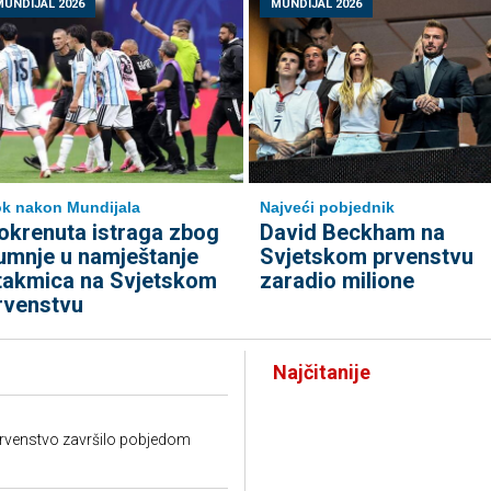
MUNDIJAL 2026
MUNDIJAL 2026
k nakon Mundijala
Najveći pobjednik
okrenuta istraga zbog
David Beckham na
umnje u namještanje
Svjetskom prvenstvu
takmica na Svjetskom
zaradio milione
rvenstvu
Najčitanije
prvenstvo završilo pobjedom