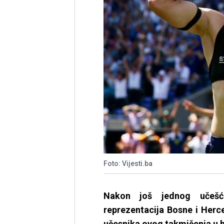
Foto: Vijesti.ba
Nakon još jednog učešć
reprezentacija Bosne i Herceg
učesnika ovog takmičenja u hi