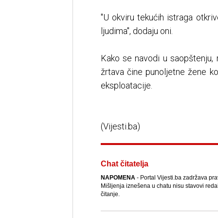
"U okviru tekućih istraga otkr
ljudima", dodaju oni.
Kako se navodi u saopštenju, r
žrtava čine punoljetne žene k
eksploatacije.
(Vijesti.ba)
Chat čitatelja
NAPOMENA
- Portal Vijesti.ba zadržava pr
Mišljenja iznešena u chatu nisu stavovi reda
čitanje.