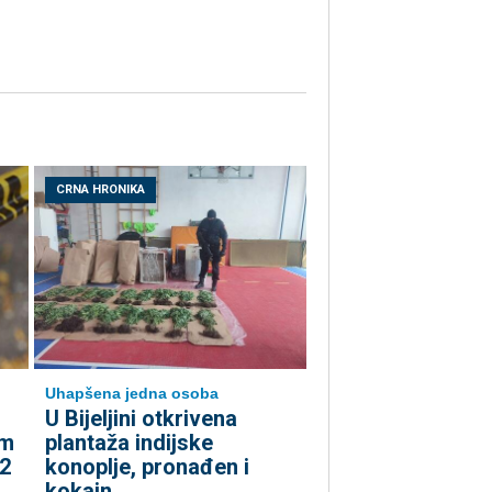
CRNA HRONIKA
Uhapšena jedna osoba
​U Bijeljini otkrivena
om
plantaža indijske
 2
konoplje, pronađen i
kokain