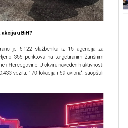
a akcija u BiH?
irano je 5.122 službenika iz 15 agencija za
ljeno 356 punktova na targetiranim žarišnim
ne i Hercegovine. U okviru navedenih aktivnosti
.433 vozila, 170 lokacija i 69 aviona", saopštili