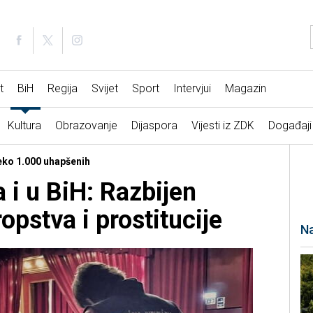
t
BiH
Regija
Svijet
Sport
Intervjui
Magazin
Kultura
Obrazovanje
Dijaspora
Vijesti iz ZDK
Događaji
reko 1.000 uhapšenih
 i u BiH: Razbijen
ropstva i prostitucije
Na