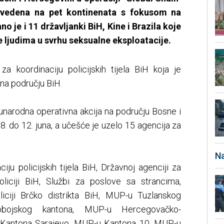
rovedena na pet kontinenata s fokusom na
o je i 11 državljanki BiH, Kine i Brazila koje
e ljudima u svrhu seksualne eksploatacije.
za koordinaciju policijskih tijela BiH koja je
na području BiH.
narodna operativna akcija na području Bosne i
. do 12. juna, a učešće je uzelo 15 agencija za
Na
ciju policijskih tijela BiH, Državnoj agenciji za
policiji BiH, Službi za poslove sa strancima,
oliciji Brčko distrikta BiH, MUP-u Tuzlanskog
obojskog kantona, MUP-u Hercegovačko-
 Kantona Sarajevo, MUP-u Kantona 10, MUP-u