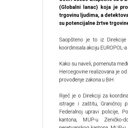
(Globalni lanac) koja je p
trgovinu ljudima, a detektovan
su potencijalne žrtve trgovin
Saopšteno je to iz Direkcije 
koordinisala akciju EUROPOL-a 
Kako su naveli, pomenuta među
Hercegovine realizovana je od 8
provođenje zakona u BiH.
Riječ je o Direkciji za koordina
istrage i zaštitu, Graničnoj 
Federalnoj upravi policije, P
kantona, MUP-u Zeničko-d
neretvanskog kantona, MUP-u