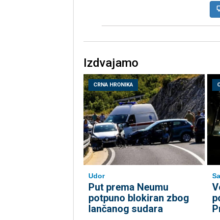
Izdvajamo
CRNA HRONIKA
Udor
Sa
Put prema Neumu
V
potpuno blokiran zbog
p
lančanog sudara
P