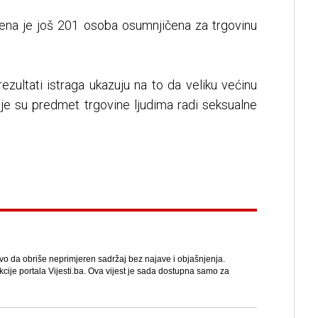
ivena je još 201 osoba osumnjičena za trgovinu
ezultati istraga ukazuju na to da veliku većinu
oje su predmet trgovine ljudima radi seksualne
avo da obriše neprimjeren sadržaj bez najave i objašnjenja.
kcije portala Vijesti.ba. Ova vijest je sada dostupna samo za