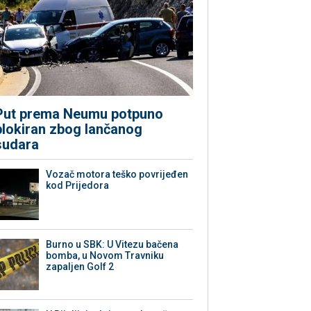
Put prema Neumu potpuno
blokiran zbog lančanog
sudara
Vozač motora teško povrijeđen
kod Prijedora
Burno u SBK: U Vitezu bačena
bomba, u Novom Travniku
zapaljen Golf 2