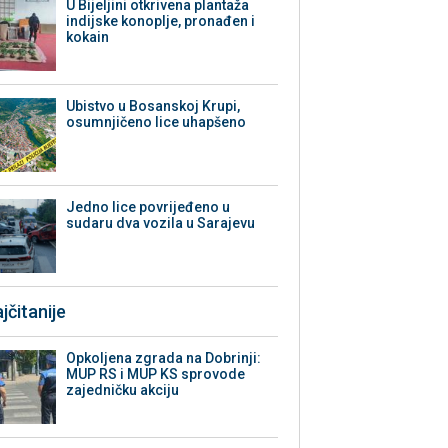
​U Bijeljini otkrivena plantaža
indijske konoplje, pronađen i
kokain
Ubistvo u Bosanskoj Krupi,
osumnjičeno lice uhapšeno
Јedno lice povrijeđeno u
sudaru dva vozila u Sarajevu
jčitanije
Opkoljena zgrada na Dobrinji:
MUP RS i MUP KS sprovode
zajedničku akciju