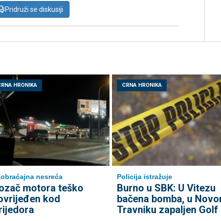
Pridruži se diskusiji
CRNA HRONIKA
CRNA HRONIKA
obraćajna nesreća
Policija istražuje
ozač motora teško
Burno u SBK: U Vitezu
ovrijeđen kod
bačena bomba, u Nov
rijedora
Travniku zapaljen Golf