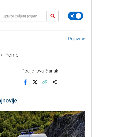
Prijavi se
 / Promo
Podijeli ovaj članak
Facebook
X
Kopiraj link
Više
jnovije