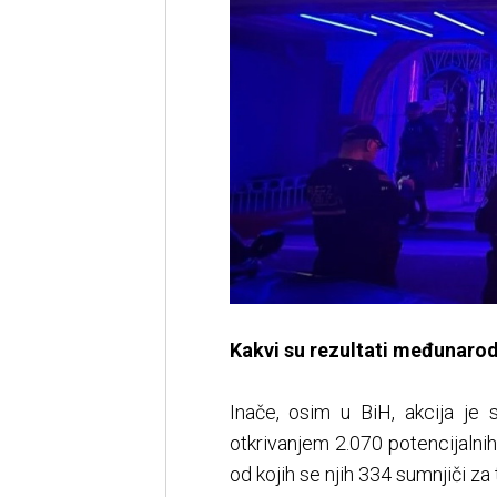
Kakvi su rezultati međunarod
Inače, osim u BiH, akcija je 
otkrivanjem 2.070 potencijaln
od kojih se njih 334 sumnjiči za 