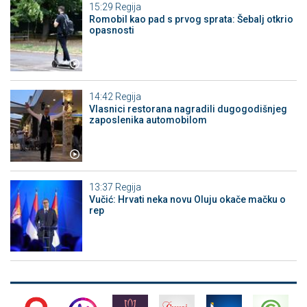
15:29
Regija
Romobil kao pad s prvog sprata: Šebalj otkrio
opasnosti
14:42
Regija
Vlasnici restorana nagradili dugogodišnjeg
zaposlenika automobilom
13:37
Regija
Vučić: Hrvati neka novu Oluju okače mačku o
rep