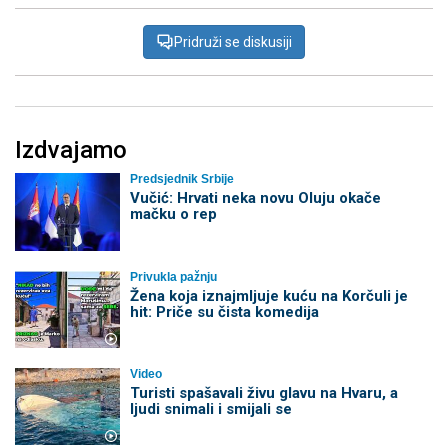
Pridruži se diskusiji
Izdvajamo
Predsjednik Srbije
Vučić: Hrvati neka novu Oluju okače
mačku o rep
Privukla pažnju
Žena koja iznajmljuje kuću na Korčuli je
hit: Priče su čista komedija
Video
Turisti spašavali živu glavu na Hvaru, a
ljudi snimali i smijali se