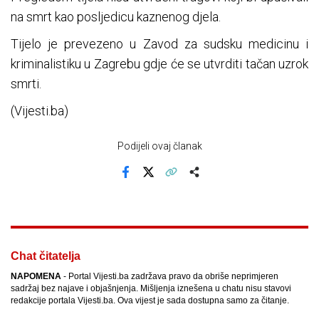
na smrt kao posljedicu kaznenog djela.
Tijelo je prevezeno u Zavod za sudsku medicinu i
kriminalistiku u Zagrebu gdje će se utvrditi tačan uzrok
smrti.
(Vijesti.ba)
Podijeli ovaj članak
Facebook
X
Kopiraj link
Više
Chat čitatelja
NAPOMENA
- Portal Vijesti.ba zadržava pravo da obriše neprimjeren
sadržaj bez najave i objašnjenja. Mišljenja iznešena u chatu nisu stavovi
redakcije portala Vijesti.ba. Ova vijest je sada dostupna samo za čitanje.