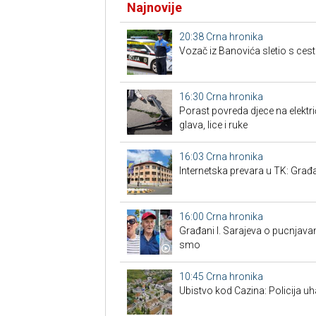
Najnovije
20:38
Crna hronika
Vozač iz Banovića sletio s cest
16:30
Crna hronika
Porast povreda djece na elektr
glava, lice i ruke
16:03
Crna hronika
Internetska prevara u TK: Građa
16:00
Crna hronika
Građani I. Sarajeva o pucnjavam
smo
10:45
Crna hronika
Ubistvo kod Cazina: Policija u