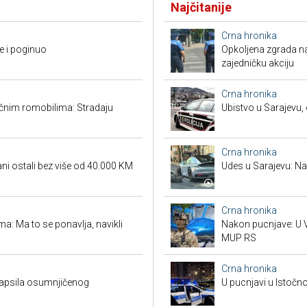
Najčitanije
Crna hronika
e i poginuo
Opkoljena zgrada n
zajedničku akciju
Crna hronika
ičnim romobilima: Stradaju
Ubistvo u Sarajevu, 
Crna hronika
ni ostali bez više od 40.000 KM
Udes u Sarajevu: Nas
Crna hronika
a: Ma to se ponavlja, navikli
Nakon pucnjave: U V
MUP RS
Crna hronika
hapsila osumnjičenog
U pucnjavi u Istočn