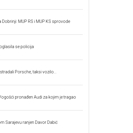
a Dobrinji: MUP RS i MUP KS sprovode
oglasila se policija
tradali Porsche, taksi vozilo...
ogošći pronađen Audi za kojim je tragao
om Sarajevu ranjen Davor Dabić