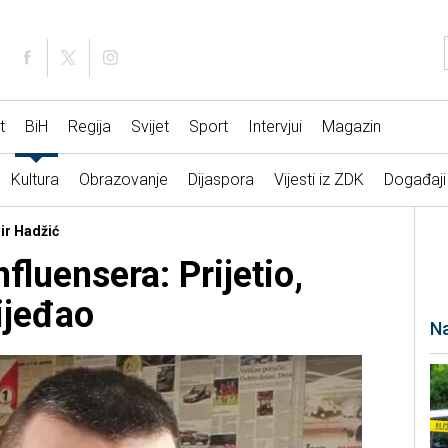
t
BiH
Regija
Svijet
Sport
Intervjui
Magazin
Kultura
Obrazovanje
Dijaspora
Vijesti iz ZDK
Događaji
ir Hadžić
nfluensera: Prijetio,
rijeđao
Na