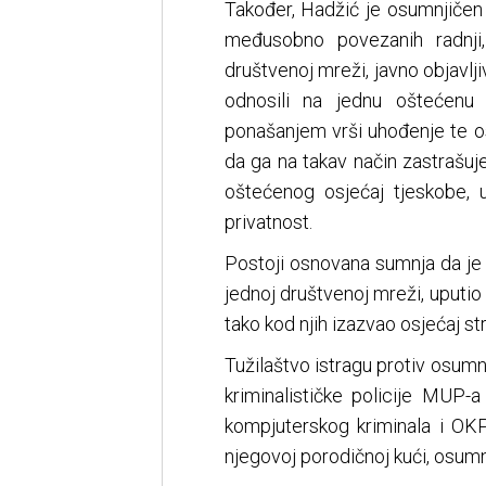
Također, Hadžić je osumnjičen 
međusobno povezanih radnji,
društvenoj mreži, javno objavlji
odnosili na jednu oštećenu
ponašanjem vrši uhođenje te oso
da ga na takav način zastrašuje 
oštećenog osjećaj tjeskobe, u
privatnost.
Postoji osnovana sumnja da je i
jednoj društvenoj mreži, uputio
tako kod njih izazvao osjećaj st
Tužilaštvo istragu protiv osumn
kriminalističke policije MUP-
kompjuterskog kriminala i OK
njegovoj porodičnoj kući, osumnj