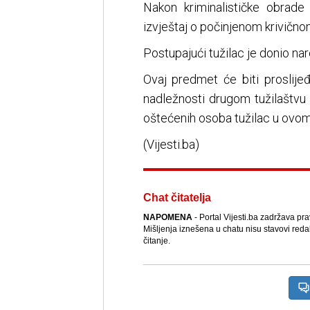
Nakon kriminalističke obrade 
izvještaj o počinjenom krivično
Postupajući tužilac je donio na
Ovaj predmet će biti proslije
nadležnosti drugom tužilaštvu
oštećenih osoba tužilac u ovom
(Vijesti.ba)
Chat čitatelja
NAPOMENA
- Portal Vijesti.ba zadržava pr
Mišljenja iznešena u chatu nisu stavovi reda
čitanje.