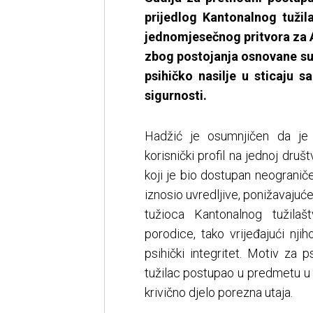
prijedlog Kantonalnog tuži
jednomjesečnog pritvora za A
zbog postojanja osnovane su
psihičko nasilje u sticaju 
sigurnosti.
Hadžić je osumnjičen da je 
korisnički profil na jednoj dru
koji je bio dostupan neograni
iznosio uvredljive, ponižavajuć
tužioca Kantonalnog tužila
porodice, tako vrijeđajući nji
psihički integritet. Motiv za 
tužilac postupao u predmetu u
krivično djelo porezna utaja.