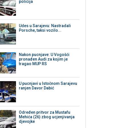
policija
Udes u Sarajevu: Nastradali
Porsche, taksi vozilo...
Nakon pucnjave: U Vogošći
pronađen Audi za kojim je
tragao MUP RS
U pucnjavi u Istočnom Sarajevu
ranjen Davor Dabić
Određen pritvor za Mustafu
Mehića (26) zbog ucjenjivanja
djevojke