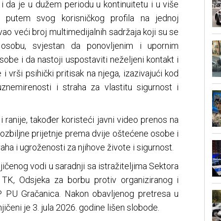
i da je u dužem periodu u kontinuitetu i u više
 putem svog korisničkog profila na jednoj
vao veći broj multimedijalnih sadržaja koji su se
 osobu, svjestan da ponovljenim i upornim
be i da nastoji uspostaviti neželjeni kontakt i
i vrši psihički pritisak na njega, izazivajući kod
znemirenosti i straha za vlastitu sigurnost i
 ranije, također koristeći javni video prenos na
 ozbiljne prijetnje prema dvije oštećene osobe i
raha i ugroženosti za njihove živote i sigurnost.
jičenog vodi u saradnji sa istražiteljima Sektora
a TK, Odsjeka za borbu protiv organiziranog i
P PU Gračanica. Nakon obavljenog pretresa u
ičeni je 3. jula 2026. godine lišen slobode.