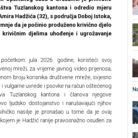
laštva Tuzlanskog kantona i odredio mjeru
mira Hadžića (32), s područja Doboj Istoka,
mnje da je počinio produženo krivično djelo
sa krivičnim djelima uhođenje i ugrožavanje
početkom jula 2026. godine, koristeći svoj
štvenoj mreži, za vrijeme javnog video prijenosa,
čenom broju korisnika društvene mreže, svjesno
e i vulgarne uvrede i psovke na račun oštećenog
Na
štva Tuzlanskog kantona i članova njegove
hovo ljudsko dostojanstvo i narušavajući njihov
psihičko nasilje je pronašao u tome da je ovaj
 kojem je Hadžić ranije pravosnažno osuđen za