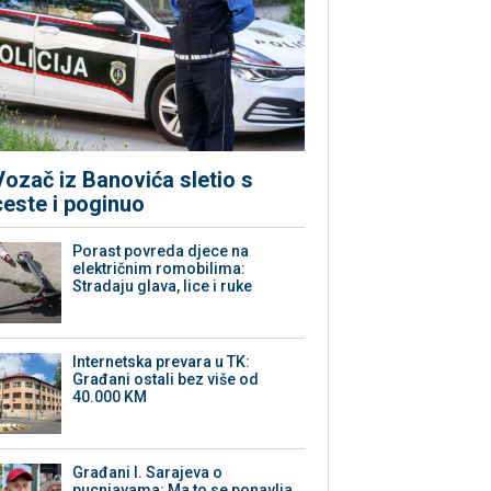
Vozač iz Banovića sletio s
ceste i poginuo
Porast povreda djece na
električnim romobilima:
Stradaju glava, lice i ruke
Internetska prevara u TK:
Građani ostali bez više od
40.000 KM
Građani I. Sarajeva o
pucnjavama: Ma to se ponavlja,