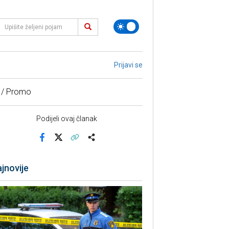
Prijavi se
 / Promo
Podijeli ovaj članak
Facebook
X
Kopiraj link
Više
jnovije