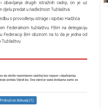
i obavljanja drugih istražnih radnji, on je uz
m djelu predat u nadležnost Tužilaštva.
redbu o provođenju istrage i ispitao Hadžića.
đen Federalnom tužilaštvu FBiH na delegaciju
 u Federaciji BiH obzirom na to da je jedna od
 Tužilaštvu.
avo da obriše neprimjeren sadržaj bez najave i objašnjenja.
kcije portala Vijesti.ba. Ova vijest je sada dostupna samo za
Pridruži se diskusiji (1)