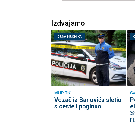
Izdvajamo
CRNA HRONIKA
MUP TK
Sv
Vozač iz Banovića sletio
P
s ceste i poginuo
e
S
r