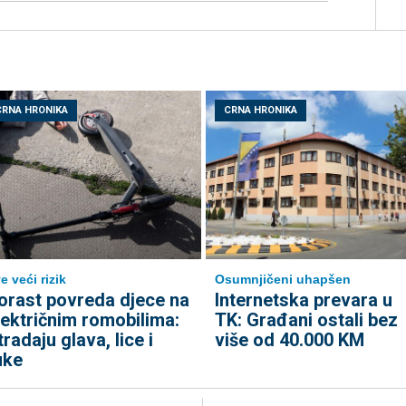
CRNA HRONIKA
CRNA HRONIKA
e veći rizik
Osumnjičeni uhapšen
orast povreda djece na
Internetska prevara u
lektričnim romobilima:
TK: Građani ostali bez
tradaju glava, lice i
više od 40.000 KM
uke