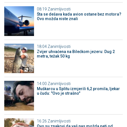
08:19
Zanimljivosti
Šta se dešava kada avion ostane bez motora?
Ovo možda niste znali
18:04
Zanimljivosti
Zvijer uhvaćena na Bilećkom jezeru: Dug 2
metra, težak 50 kg
14:00
Zanimljivosti
Muškarcu u Splitu izmjerili 6,2 promila, ljekar
u čudu: "Ovo je strašno"
16:26
Zanimljivosti
Ovo su znakovi da vaš pas možda pati od