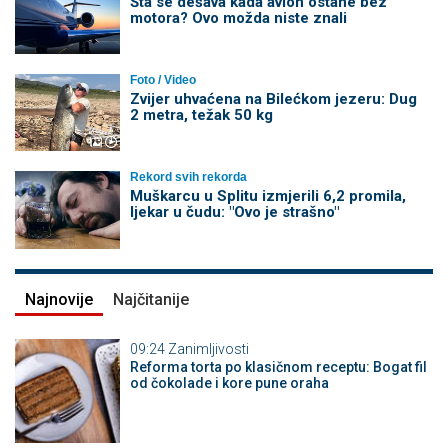
Šta se dešava kada avion ostane bez
motora? Ovo možda niste znali
Foto / Video
Zvijer uhvaćena na Bilećkom jezeru: Dug
2 metra, težak 50 kg
Rekord svih rekorda
Muškarcu u Splitu izmjerili 6,2 promila,
ljekar u čudu: "Ovo je strašno"
Najnovije
Najčitanije
09:24
Zanimljivosti
Reforma torta po klasičnom receptu: Bogat fil
od čokolade i kore pune oraha