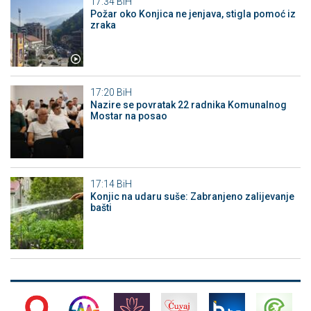
17:34
BiH
Požar oko Konjica ne jenjava, stigla pomoć iz
zraka
17:20
BiH
Nazire se povratak 22 radnika Komunalnog
Mostar na posao
17:14
BiH
Konjic na udaru suše: Zabranjeno zalijevanje
bašti