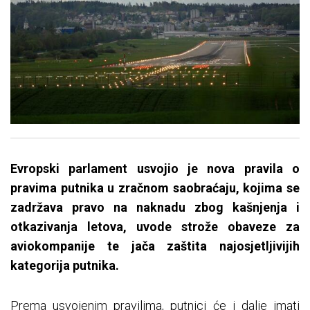
Evropski parlament usvojio je nova pravila o
pravima putnika u zračnom saobraćaju, kojima se
zadržava pravo na naknadu zbog kašnjenja i
otkazivanja letova, uvode strože obaveze za
aviokompanije te jača zaštita najosjetljivijih
kategorija putnika.
Prema usvojenim pravilima, putnici će i dalje imati