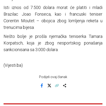
Isti iznos od 7.500 dolara morat će platiti i mladi
Brazilac Joao Fonseca, kao i francuski teniser
Corentin Moutet – obojica zbog lomljenja reketa u
trenucima bijesa.
Nešto bolje je prošla njemačka teniserka Tamara
Korpatsch, koja je zbog nesportskog ponašanja
sankcionisana sa 3.000 dolara.
(Vijesti.ba)
Podijeli ovaj članak
Facebook
X
Kopiraj link
Više