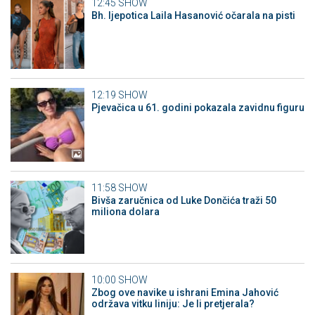
12:45
SHOW
Bh. ljepotica Laila Hasanović očarala na pisti
12:19
SHOW
Pjevačica u 61. godini pokazala zavidnu figuru
11:58
SHOW
Bivša zaručnica od Luke Dončića traži 50
miliona dolara
10:00
SHOW
Zbog ove navike u ishrani Emina Jahović
održava vitku liniju: Je li pretjerala?