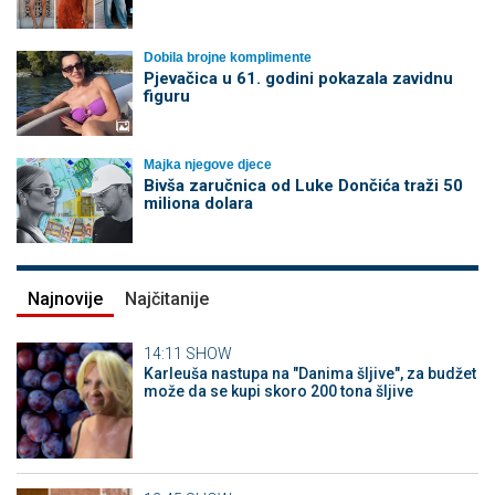
Dobila brojne komplimente
Pjevačica u 61. godini pokazala zavidnu
figuru
Majka njegove djece
Bivša zaručnica od Luke Dončića traži 50
miliona dolara
Najnovije
Najčitanije
14:11
SHOW
Karleuša nastupa na "Danima šljive", za budžet
može da se kupi skoro 200 tona šljive