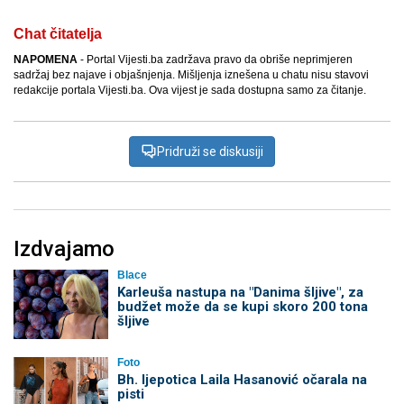
Chat čitatelja
NAPOMENA
- Portal Vijesti.ba zadržava pravo da obriše neprimjeren
sadržaj bez najave i objašnjenja. Mišljenja iznešena u chatu nisu stavovi
redakcije portala Vijesti.ba. Ova vijest je sada dostupna samo za čitanje.
Pridruži se diskusiji
Izdvajamo
Blace
Karleuša nastupa na "Danima šljive", za
budžet može da se kupi skoro 200 tona
šljive
Foto
Bh. ljepotica Laila Hasanović očarala na
pisti